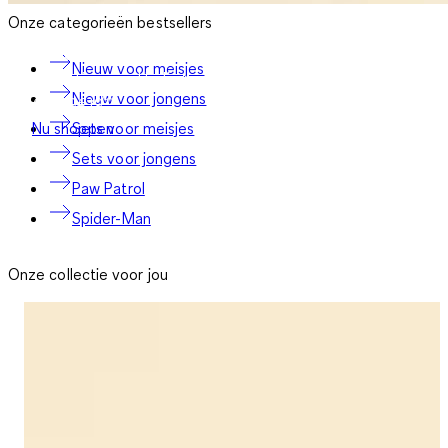
Onze categorieën bestsellers
Winterbestendig
Nieuw voor meisjes
Collectie regenkleding vanaf
Nieuw voor jongens
99
€19.99
€
19
Sets voor meisjes
Nu shoppen
Sets voor jongens
Paw Patrol
Spider-Man
Onze collectie voor jou