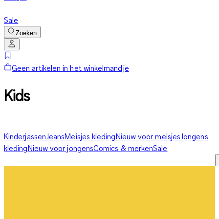
Sale
Zoeken
Geen artikelen in het winkelmandje
Kids
Kinderjassen
Jeans
Meisjes kleding
Nieuw voor meisjes
Jongens
kleding
Nieuw voor jongens
Comics & merken
Sale