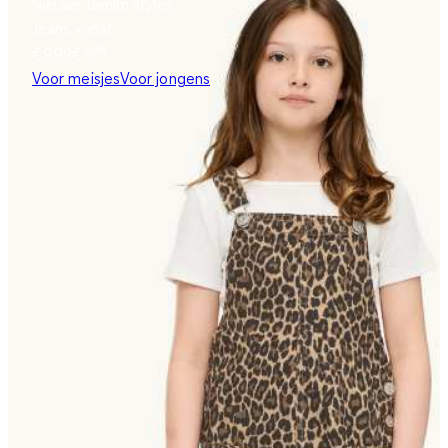
Nieuwe denim styles
Jeans vanaf
99
€9.99
€
9
Voor meisjes
Voor jongens