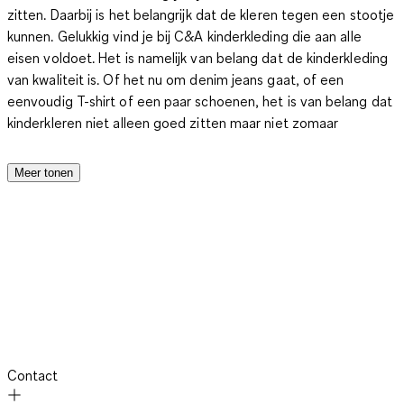
zitten.
Daarbij is het belangrijk dat de kleren
tegen een stootje
kunnen
. Gelukkig vind je bij C&A kinderkleding die aan alle
eisen voldoet. Het is namelijk van belang dat de kinderkleding
van kwaliteit is. Of het nu om denim jeans gaat, of een
eenvoudig T-shirt of een paar schoenen, het is van belang dat
kinderkleren niet alleen goed zitten maar niet zomaar
stukgaan. Dus als je hoogwaardige kinderkleding uitzoekt,
voorkom je dat je die nieuwe broek na de eerste valpartij
Meer tonen
alweer bij het vuilnis kunt zetten. Ook het model en de kleur
spelen een grote rol bij de zoektocht naar kleding. Want je
kind wil er goed uitzien in zijn of haar nieuwe outfit. Bij C&A
kun je zowel jongenskleding als meisjeskleding vinden waar
kinderen gek op zijn. Bovendien hebben opgroeiende kinderen
regelmatig andere kleren nodig en de keuze van het merk kan
ook van belang zijn. Voor je het weet, zijn ze toe aan een
grotere maat. Dat brengt ons bij de laatste belangrijke eis
voor een kindergarderobe: de kleding moet betaalbaar zijn.
Contact
Onze collectie is helemaal afgestemd op het gezin dat er
graag op voordelige wijze modieus uitziet. Dat betekent dat je