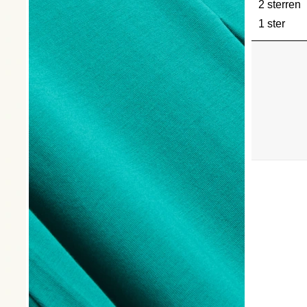
2 sterren
s
1 ster
ster