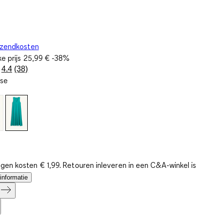
rzendkosten
ke prijs
25,99 €
-38%
4.4
(38)
Lees
ise
38
beoordelingen.
Dezelfde
paginalink.
gen kosten € 1,99. Retouren inleveren in een C&A-winkel is
informatie