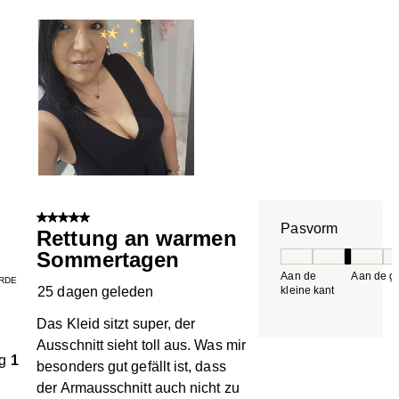
5 van 5 sterren.
Pasvorm
Rettung an warmen
Sommertagen
Pasvorm, 3 van 5, 
Aan de
Aan de gr
RDE
25 dagen geleden
kleine kant
k
Das Kleid sitzt super, der
Ausschnitt sieht toll aus. Was mir
g
1
besonders gut gefällt ist, dass
der Armausschnitt auch nicht zu