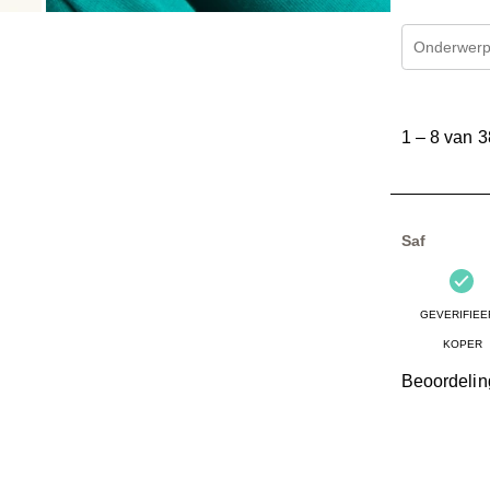
Onderwerpe
1
tot
1
–
8 van 3
8
van
38
Beoordelinge
Saf
GEVERIFIEE
KOPER
Beoordelin