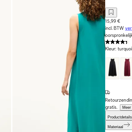
15,99 €
incl. BTW
ve
oorspronkelij
Kleur
:
turquo
Retourzendin
gratis.
Meer 
Productdetails
Materiaal