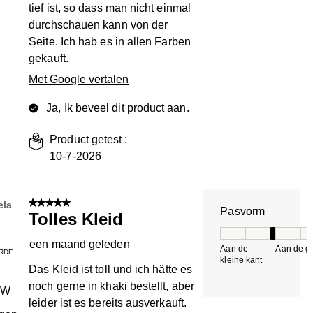
tief ist, so dass man nicht einmal
durchschauen kann von der
Seite. Ich hab es in allen Farben
gekauft.
Met Google vertalen
Ja, Ik beveel dit product aan.
Product getest :
10-7-2026
5 van 5 sterren.
ela
Pasvorm
Tolles Kleid
Pasvorm, 3 van 5, 
een maand geleden
Aan de
Aan de gr
RDE
kleine kant
k
Das Kleid ist toll und ich hätte es
noch gerne in khaki bestellt, aber
RW
leider ist es bereits ausverkauft.