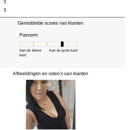
0 beoordelingen met 3 sterren.
terren
3
3 beoordelingen met 2 sterren.
ren
3
3 beoordelingen met 1 ster.
Gemiddelde scores van klanten
Pasvorm
Pasvorm, 3.5555555555555554 van 5, waarbij 1 gelijk 
Aan de kleine
Aan de grote kant
kant
Afbeeldingen en video's van klanten