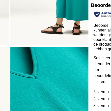
Beoorde
Beoordel
kunnen al
worden ge
door klan
de produc
hebben g
Selecteer
hieronder 
om
beoordeli
filteren.
5 sterren
s
4 sterren
s
3 sterren
s