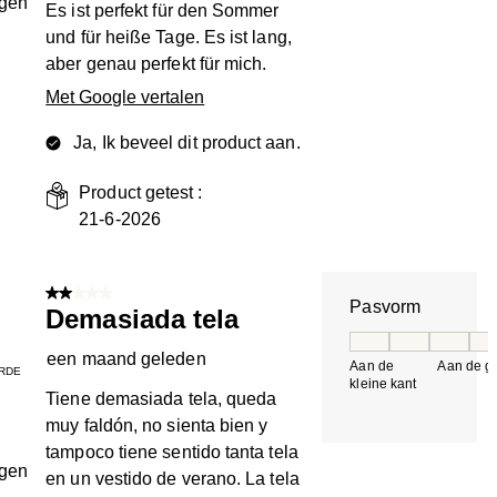
ngen
Es ist perfekt für den Sommer
und für heiße Tage. Es ist lang,
aber genau perfekt für mich.
Met Google vertalen
Ja, Ik beveel dit product aan.
Product getest :
21-6-2026
2 van 5 sterren.
Pasvorm
Demasiada tela
Pasvorm, 5 van 5, 
een maand geleden
Aan de
Aan de gr
RDE
kleine kant
k
Tiene demasiada tela, queda
muy faldón, no sienta bien y
tampoco tiene sentido tanta tela
ngen
en un vestido de verano. La tela