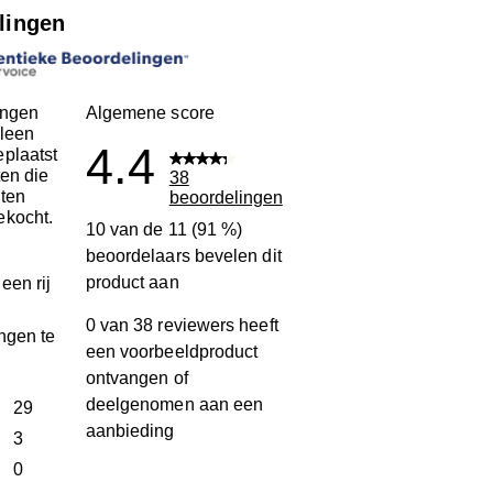
lingen
ingen
Algemene score
leen
4.4
plaatst
ten die
38
ten
beoordelingen
ekocht.
10 van de 11 (91 %)
beoordelaars bevelen dit
product aan
een rij
0 van 38 reviewers heeft
ngen te
een voorbeeldproduct
ontvangen of
deelgenomen aan een
terren
29
aanbieding
29 beoordelingen met 5 sterren.
terren
3
3 beoordelingen met 4 sterren.
terren
0