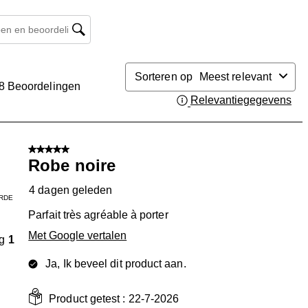
n en beoordelingen zoeken per regio
Sorteren op
Meest relevant
8
Beoordelingen
Relevantiegegevens
Gee
n.
5 van 5 sterren.
Robe noire
4 dagen geleden
RDE
Parfait très agréable à porter
Met Google vertalen
g
1
Ja, Ik beveel dit product aan.
Product getest :
22-7-2026