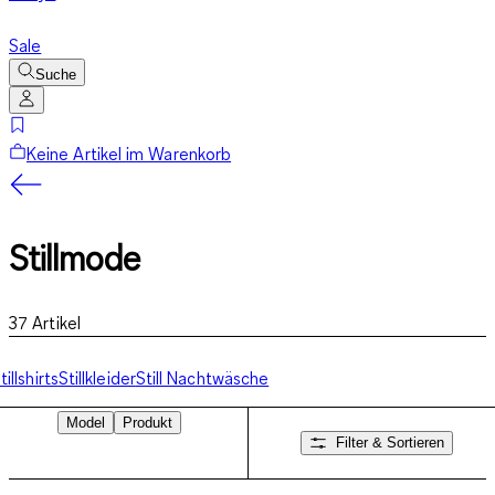
Sale
Suche
Keine Artikel im Warenkorb
Stillmode
37
Artikel
tillshirts
Stillkleider
Still Nachtwäsche
Model
Produkt
Filter & Sortieren