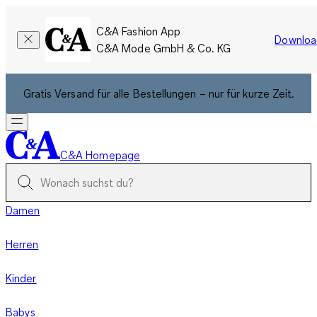
C&A Fashion App
Downloa
C&A Mode GmbH & Co. KG
Gratis Versand für alle Bestellungen – nur für kurze Zeit.
C&A Homepage
Damen
Herren
Kinder
Babys