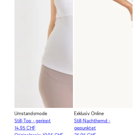
Umstandsmode
Exklusiv Online
Still-Top - gerippt
Still-Nachthemd -
14.95 CHF
gepunktet
Originalpreis:
19.95 CHF
25.95 CHF