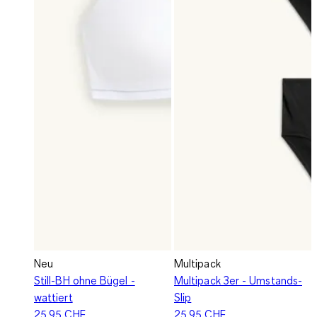
Neu
Multipack
Still-BH ohne Bügel -
Multipack 3er - Umstands-
wattiert
Slip
25.95 CHF
25.95 CHF