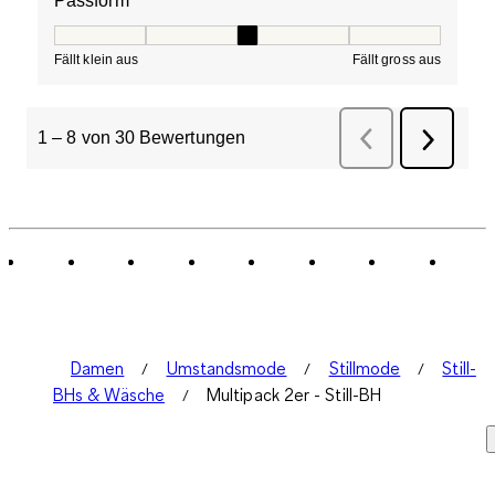
Passform
Passform, 3 von 5, wo 1 gleich Fällt klein aus ist und 5 g
Fällt klein aus
Fällt gross aus
1
–
8 von 30
Bewertungen
Vorherige
Bewertung
Weiter
Bewertu
Damen
Umstandsmode
Stillmode
Still-
BHs & Wäsche
Multipack 2er - Still-BH