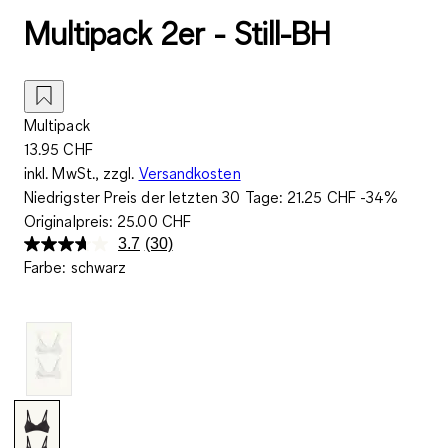
Multipack 2er - Still-BH
Multipack
13.95 CHF
inkl. MwSt., zzgl.
Versandkosten
Niedrigster Preis der letzten 30 Tage:
21.25 CHF
-34%
Originalpreis:
25.00 CHF
3.7
(30)
30
Farbe
:
schwarz
Bewertungen
lesen..
Link
zur
gleichen
Seite.