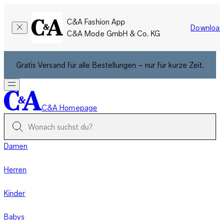
C&A Fashion App
Downloa
C&A Mode GmbH & Co. KG
Gratis Versand für alle Bestellungen – nur für kurze Zeit.
C&A Homepage
Damen
Herren
Kinder
Babys