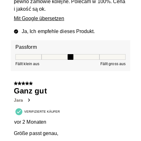
pewno zamowie kolejne. Polecam w 100%. Cena
i jakość są ok.
Mit Google übersetzen
Ja, Ich empfehle dieses Produkt.
Passform
Passform, 3 von 5, wo 1 gleich Fällt klein aus ist und 5 g
Fällt klein aus
Fällt gross aus
5 von 5 Sternen.
Ganz gut
Jara
VERIFIZIERTE KÄUFER
vor 2 Monaten
Größe passt genau,