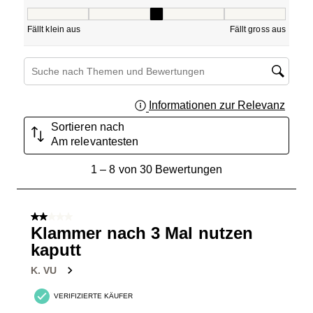
Passform, 2.5714285714285716 von 5, wo 1 gleich Fällt kle
Fällt klein aus
Fällt gross aus
Themen und Bewertungen durchsuchen Suche nach Region
Informationen zur Relevanz
Ein Fe
Sortieren nach
Am relevantesten
1
1
–
8 von 30
Bewertungen
bis
8
von
2 von 5 Sternen.
30
Klammer nach 3 Mal nutzen
Bewertungen.
kaputt
K. VU
VERIFIZIERTE KÄUFER