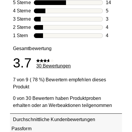
5 Sterne
Sterne
14
14 Bewertun
4 Sterne
Sterne
5
5 Bewertung
3 Sterne
Sterne
3
3 Bewertung
2 Sterne
Sterne
4
4 Bewertung
1 Stern
Sterne
4
4 Bewertung
Gesamtbewertung
3.7
30 Bewertungen
7 von 9 ( 78 %) Bewertern empfehlen dieses
Produkt
0 von 30 Bewertern haben Produktproben
erhalten oder an Werbeaktionen teilgenommen
Durchschnittliche Kundenbewertungen
Passform