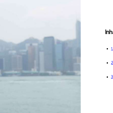
Inh
1
2
3