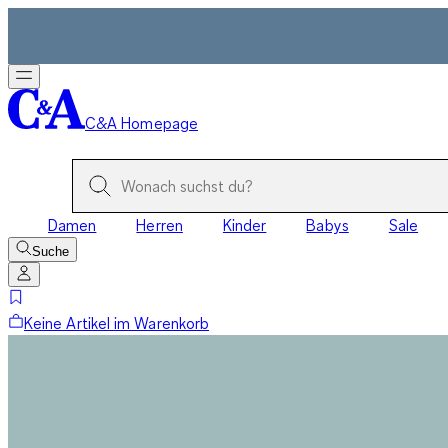
C&A Homepage
Damen
Herren
Kinder
Babys
Sale
Suche
Keine Artikel im Warenkorb