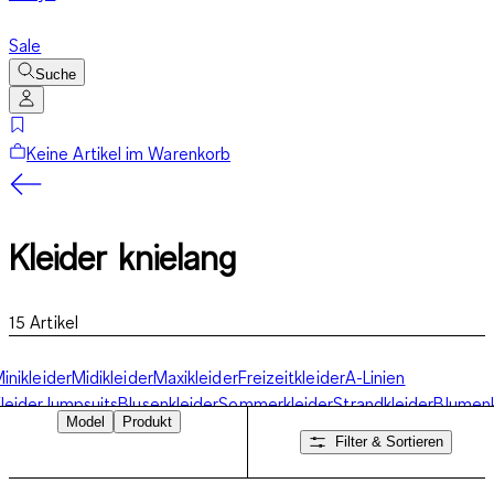
Sale
Suche
Keine Artikel im Warenkorb
Kleider knielang
15
Artikel
inikleider
Midikleider
Maxikleider
Freizeitkleider
A-Linien
leider
Jumpsuits
Blusenkleider
Sommerkleider
Strandkleider
Blumenk
Model
Produkt
leider
Kleider knielang
Filter & Sortieren