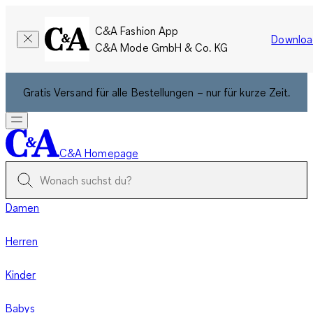
C&A Fashion App
Downloa
C&A Mode GmbH & Co. KG
Gratis Versand für alle Bestellungen – nur für kurze Zeit.
C&A Homepage
Damen
Herren
Kinder
Babys