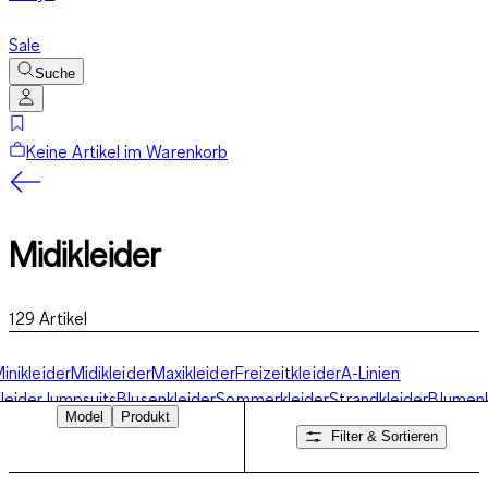
Sale
Suche
Keine Artikel im Warenkorb
Midikleider
129
Artikel
inikleider
Midikleider
Maxikleider
Freizeitkleider
A-Linien
leider
Jumpsuits
Blusenkleider
Sommerkleider
Strandkleider
Blumenk
Model
Produkt
leider
Filter & Sortieren