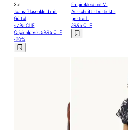
Set
Empirekleid mit V-
Jeans-Blusenkleid mit
Ausschnitt - bestickt -
Gürtel
gestreift
47.95 CHF
39.95 CHF
Originalpreis:
59.95 CHF
-20%