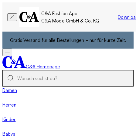
C&A Fashion App
Downloa
C&A Mode GmbH & Co. KG
Gratis Versand für alle Bestellungen – nur für kurze Zeit.
C&A Homepage
Damen
Herren
Kinder
Babys