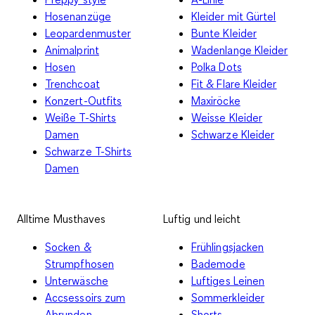
Hosenanzüge
Kleider mit Gürtel
Leopardenmuster
Bunte Kleider
Animalprint
Wadenlange Kleider
Hosen
Polka Dots
Trenchcoat
Fit & Flare Kleider
Konzert-Outfits
Maxiröcke
Weiße T-Shirts
Weisse Kleider
Damen
Schwarze Kleider
Schwarze T-Shirts
Damen
Alltime Musthaves
Luftig und leicht
Socken &
Frühlingsjacken
Strumpfhosen
Bademode
Unterwäsche
Luftiges Leinen
Accsessoirs zum
Sommerkleider
Abrunden
Shorts