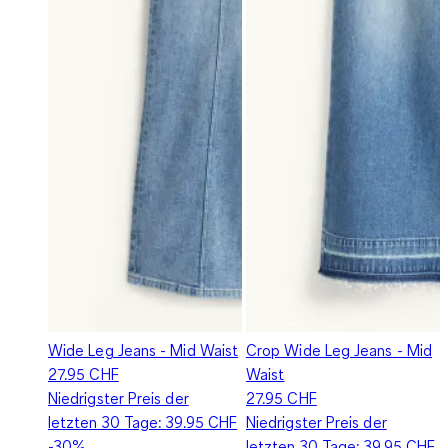
Wide Leg Jeans - Mid Waist
Crop Wide Leg Jeans - Mid
27.95 CHF
Waist
Niedrigster Preis der
27.95 CHF
letzten 30 Tage:
39.95 CHF
Niedrigster Preis der
-30%
letzten 30 Tage:
39.95 CHF