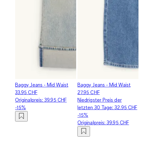
Baggy Jeans - Mid Waist
Baggy Jeans - Mid Waist
33.95 CHF
27.95 CHF
Originalpreis:
39.95 CHF
Niedrigster Preis der
-15%
letzten 30 Tage:
32.95 CHF
-15%
Originalpreis:
39.95 CHF