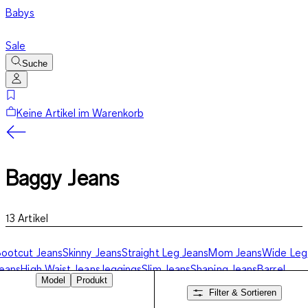
Babys
Sale
Suche
Keine Artikel im Warenkorb
Baggy Jeans
13
Artikel
ootcut Jeans
Skinny Jeans
Straight Leg Jeans
Mom Jeans
Wide Leg
eans
High Waist Jeans
Jeggings
Slim Jeans
Shaping Jeans
Barrel
Model
Produkt
eans
Jeans-Shorts
Baggy Jeans
Filter & Sortieren