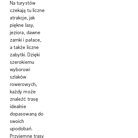
Na turystów
czekają tu liczne
atrakcje, jak
piękne lasy,
jeziora, dawne
zamki i pałace,
a także liczne
zabytki. Dzięki
szerokiemu
wyborowi
szlaków
rowerowych,
każdy może
znaleźć trasę
idealnie
dopasowaną do
swoich
upodobań.
Przyjemne trasy