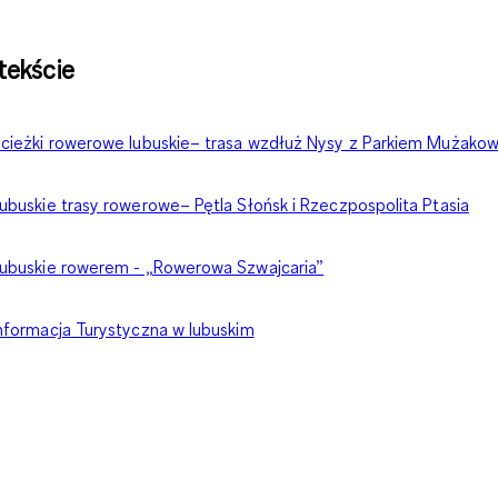
tekście
cieżki rowerowe lubuskie– trasa wzdłuż Nysy z Parkiem Mużako
ubuskie trasy rowerowe– Pętla Słońsk i Rzeczpospolita Ptasia
ubuskie rowerem - „Rowerowa Szwajcaria”
nformacja Turystyczna w lubuskim