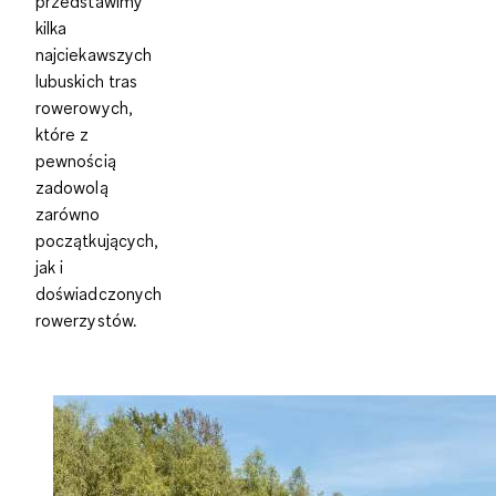
przedstawimy
kilka
najciekawszych
lubuskich tras
rowerowych,
które z
pewnością
zadowolą
zarówno
początkujących,
jak i
doświadczonych
rowerzystów.