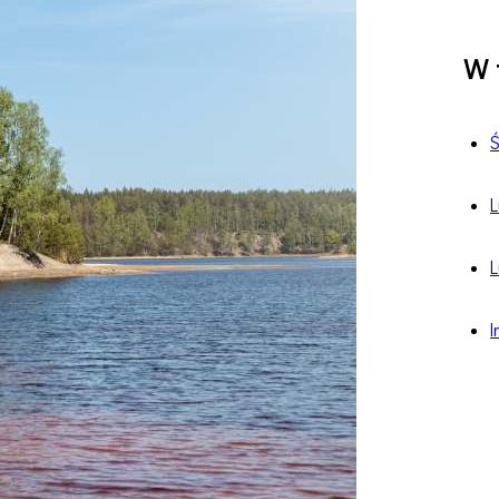
W 
Ś
L
L
I