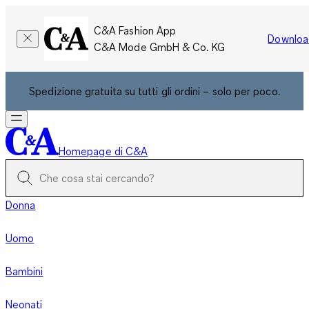
C&A Fashion App
Downloa
C&A Mode GmbH & Co. KG
Spedizione gratuita su tutti gli ordini – solo per poco.
Homepage di C&A
Donna
Uomo
Bambini
Neonati