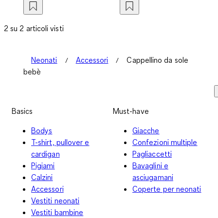
2 su 2 articoli visti
Neonati
Accessori
Cappellino da sole
bebè
Basics
Must-have
Bodys
Giacche
T-shirt, pullover e
Confezioni multiple
cardigan
Pagliaccetti
Pigiami
Bavaglini e
Calzini
asciugamani
Accessori
Coperte per neonati
Vestiti neonati
Vestiti bambine