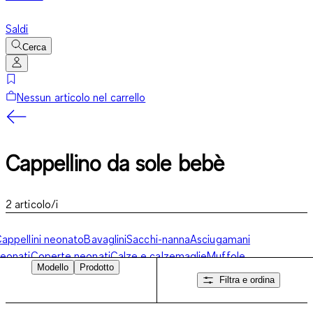
Saldi
Cerca
Nessun articolo nel carrello
Cappellino da sole bebè
2
articolo/i
appellini neonato
Bavaglini
Sacchi-nanna
Asciugamani
eonati
Coperte neonati
Calze e calzemaglie
Muffole
Modello
Prodotto
eonati
Cappellino da sole bebè
Filtra e ordina