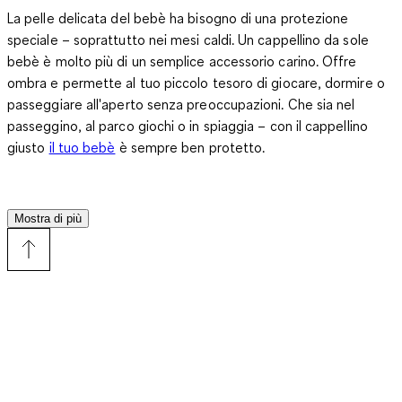
La pelle delicata del bebè ha bisogno di una protezione
speciale – soprattutto nei mesi caldi. Un cappellino da sole
bebè è molto più di un semplice accessorio carino. Offre
ombra e permette al tuo piccolo tesoro di giocare, dormire o
passeggiare all'aperto senza preoccupazioni. Che sia nel
passeggino, al parco giochi o in spiaggia – con il cappellino
giusto
il tuo bebè
è sempre ben protetto.
Perché un cappellino da sole bebè è indispensabile
Mostra di più
La pelle dei neonati non ha ancora sviluppato una protezione
naturale completa, rendendoli particolarmente sensibili ai raggi
solari. Un cappellino da sole bebè ben aderente protegge non
solo il viso, ma anche la nuca e le orecchie – zone che
possono scottarsi facilmente. Molti modelli hanno una visiera