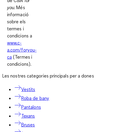
de C&A
for
you
. Més
informació
sobre els
termes i
condicions a
www.c-
a.com/foryou-
ca
(Termes i
condicions).
Les nostres categories principals per a dones
Vestits
Roba de bany
Pantalons
Texans
Bruses