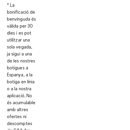
* La
bonificació de
benvinguda és
vàlida per 30
dies i es pot
utilitzar una
sola vegada,
ja sigui a una
de les nostres
botigues a
Espanya, a la
botiga en línia
o a la nostra
aplicació. No
és acumulable
amb altres
ofertes ni
descomptes