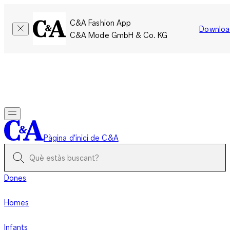
C&A Fashion App
Downloa
C&A Mode GmbH & Co. KG
Només per un temps limitat: Els membres acumulen el doble
de punts!
Inicia la sessió
Pàgina d'inici de C&A
Dones
Homes
Infants