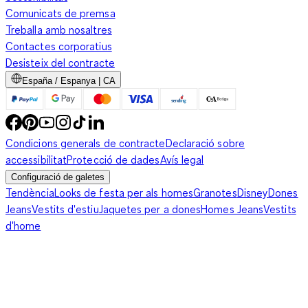
Comunicats de premsa
Treballa amb nosaltres
Contactes corporatius
Desisteix del contracte
España / Espanya | CA
Condicions generals de contracte
Declaració sobre
accessibilitat
Protecció de dades
Avís legal
Configuració de galetes
Tendència
Looks de festa per als homes
Granotes
Disney
Dones
Jeans
Vestits d'estiu
Jaquetes per a dones
Homes Jeans
Vestits
d'home