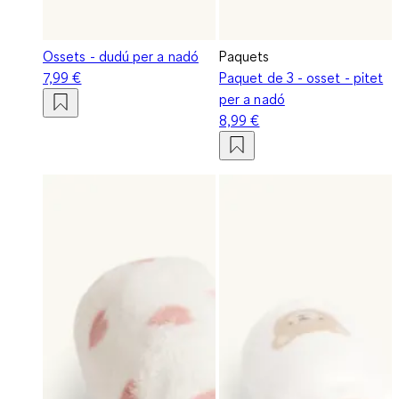
Ossets - dudú per a nadó
Paquets
7,99 €
Paquet de 3 - osset - pitet
per a nadó
8,99 €