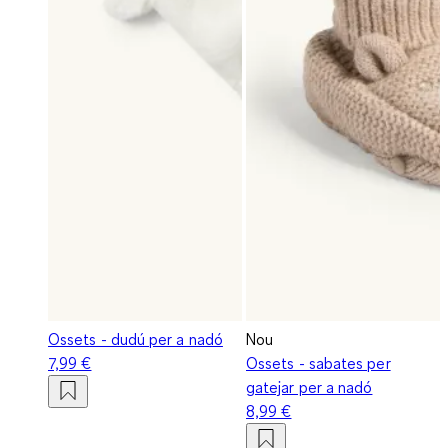
Ossets - dudú per a nadó
Nou
7,99 €
Ossets - sabates per
gatejar per a nadó
8,99 €