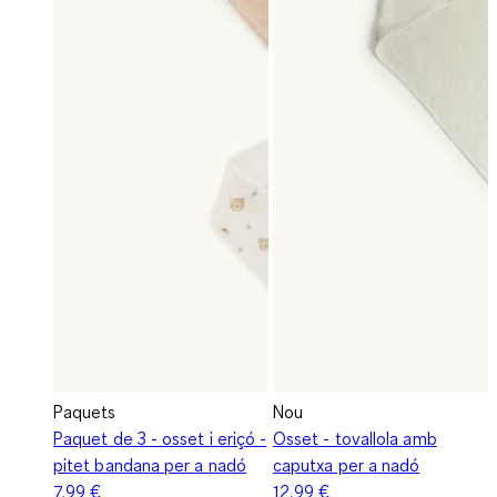
Paquets
Nou
Paquet de 3 - osset i eriçó -
Osset - tovallola amb
pitet bandana per a nadó
caputxa per a nadó
7,99 €
12,99 €