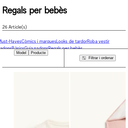
Regals per bebès
26
Article(s)
Must-Haves
Còmics i marques
Looks de tardor
Roba vestir
nadons
Bàsics
Guia nadons
Regals per bebès
Model
Producte
Filtrar i ordenar