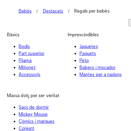
Bebès
Destacats
Regals per bebès
Bàsics
Imprescindibles
Bodis
Jaquetes
Part superior
Paquets
Pijama
Peto
Mitjonet
Babero i mocador
Accessoris
Mantes per a nadons
Massa dolç per ser veritat
Sacs de dormir
Mickey Mouse
Còmics i marques
Conjunt