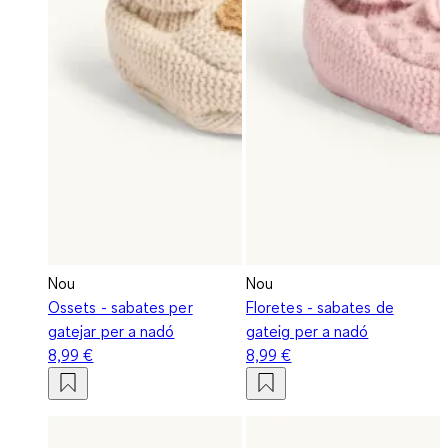
Nou
Nou
Ossets - sabates per
Floretes - sabates de
gatejar per a nadó
gateig per a nadó
8,99 €
8,99 €