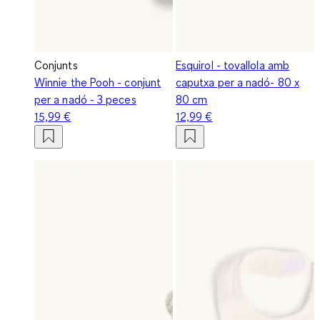
Conjunts
Esquirol - tovallola amb
Winnie the Pooh - conjunt
caputxa per a nadó- 80 x
per a nadó - 3 peces
80 cm
15,99 €
12,99 €