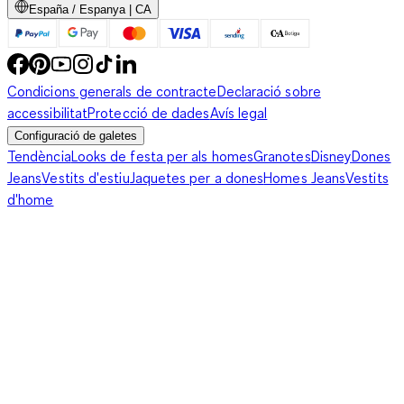
España / Espanya | CA
Condicions generals de contracte
Declaració sobre
accessibilitat
Protecció de dades
Avís legal
Configuració de galetes
Tendència
Looks de festa per als homes
Granotes
Disney
Dones
Jeans
Vestits d'estiu
Jaquetes per a dones
Homes Jeans
Vestits
d'home