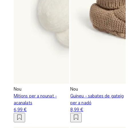
Nou
Nou
Mitjons per a nounat -
Guineu - sabates de gateig
acanalats
per a nadó
6,99 €
8,99 €