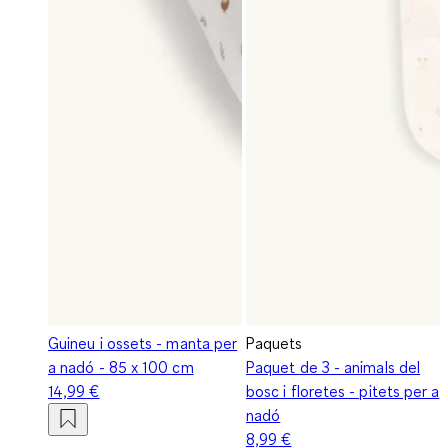
Guineu i ossets - manta per
Paquets
a nadó - 85 x 100 cm
Paquet de 3 - animals del
14,99 €
bosc i floretes - pitets per a
nadó
8,99 €