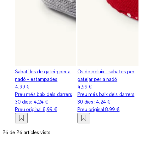
Sabatilles de gateig per a
Os de peluix - sabates per
nadó - estampades
gatejar per a nadó
4,99 €
4,99 €
Preu més baix dels darrers
Preu més baix dels darrers
30 dies:
4,24 €
30 dies:
4,24 €
Preu original
8,99 €
Preu original
8,99 €
26 de 26 articles vists