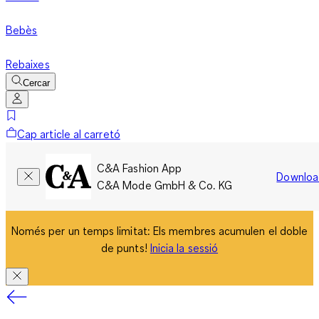
Bebès
Rebaixes
Cercar
Cap article al carretó
C&A Fashion App
Downloa
C&A Mode GmbH & Co. KG
Només per un temps limitat: Els membres acumulen el doble
de punts!
Inicia la sessió