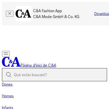
C&A Fashion App
Downloa
C&A Mode GmbH & Co. KG
Només per un temps limitat: Els membres acumulen el doble
de punts!
Inicia la sessió
Pàgina d'inici de C&A
Dones
Homes
Infants