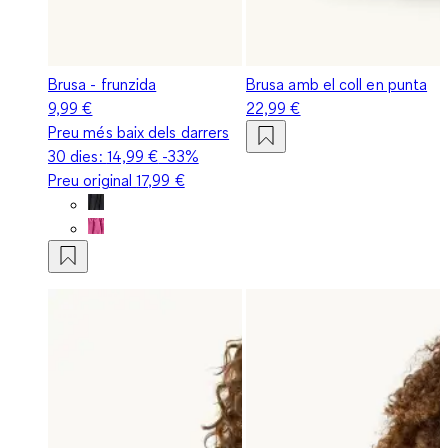
Brusa - frunzida
Brusa amb el coll en punta
9,99 €
22,99 €
Preu més baix dels darrers
30 dies:
14,99 €
-33%
Preu original
17,99 €