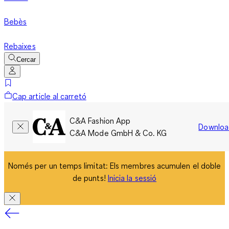
Bebès
Rebaixes
Cercar
Cap article al carretó
C&A Fashion App
Downloa
C&A Mode GmbH & Co. KG
Només per un temps limitat: Els membres acumulen el doble
de punts!
Inicia la sessió