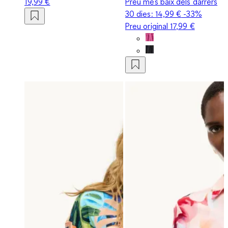
19,99 €
Preu més baix dels darrers
30 dies:
14,99 €
-33%
Preu original
17,99 €