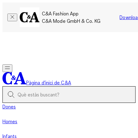
C&A Fashion App
Downloa
C&A Mode GmbH & Co. KG
Només per un temps limitat: Els membres acumulen el doble
de punts!
Inicia la sessió
Pàgina d'inici de C&A
Dones
Homes
Infants