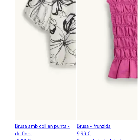
Brusa amb coll en punta -
Brusa - frunzida
de flors
9,99 €