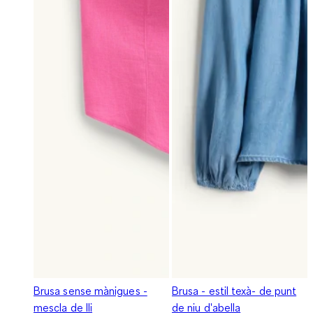
Brusa sense mànigues -
Brusa - estil texà- de punt
mescla de lli
de niu d'abella