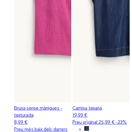
Brusa sense mànigues -
Camisa texana
texturada
19,99 €
8,99 €
Preu original
25,99 €
-23%
Preu més baix dels darrers