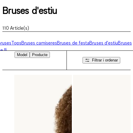
Bruses d'estiu
110
Article(s)
ruses
Tops
Bruses camiseres
Bruses de festa
Bruses d'estiu
Bruses
e lli
Model
Producte
Filtrar i ordenar