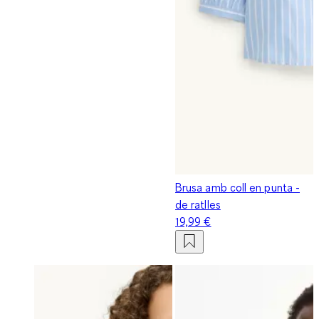
Brusa amb coll en punta -
de ratlles
19,99 €