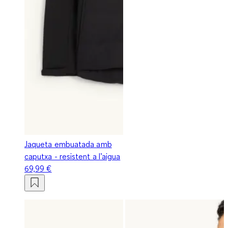
Jaqueta embuatada amb
caputxa - resistent a l’aigua
69,99 €