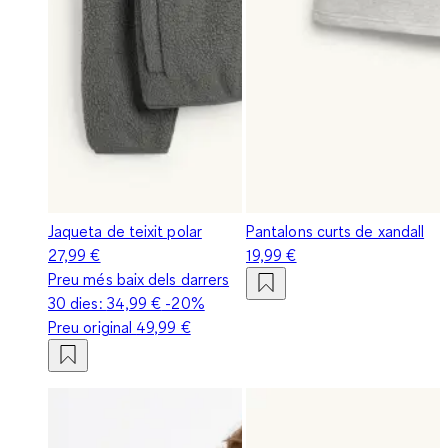
Jaqueta de teixit polar
Pantalons curts de xandall
27,99 €
19,99 €
Preu més baix dels darrers
30 dies:
34,99 €
-20%
Preu original
49,99 €