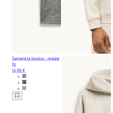
Samarreta tècnica - regular
fit
15,99 €