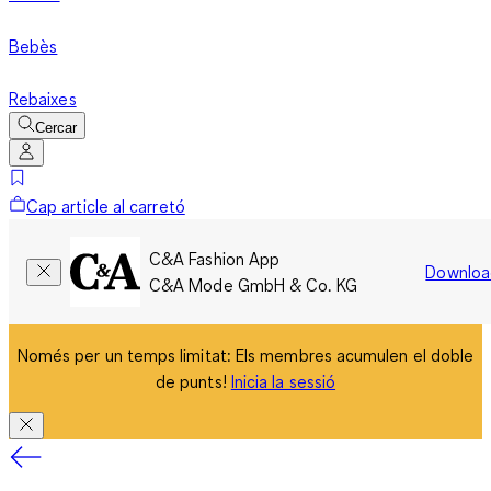
Bebès
Rebaixes
Cercar
Cap article al carretó
C&A Fashion App
Downloa
C&A Mode GmbH & Co. KG
Només per un temps limitat: Els membres acumulen el doble
de punts!
Inicia la sessió