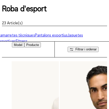
Roba d'esport
23
Article(s)
amarretes tècniques
Pantalons esportius
Jaquetes
sportives
Fitness
Model
Producte
Filtrar i ordenar