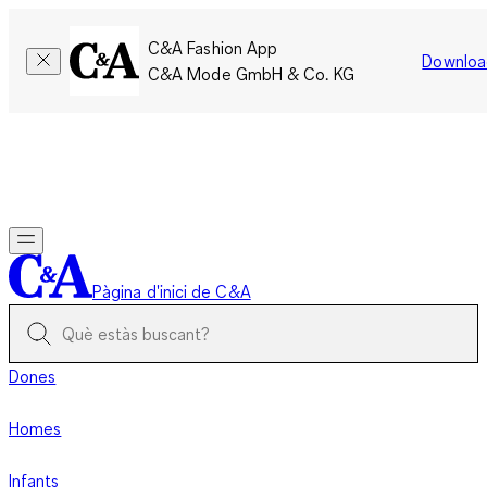
C&A Fashion App
Downloa
C&A Mode GmbH & Co. KG
Només per un temps limitat: Els membres acumulen el doble
de punts!
Inicia la sessió
Pàgina d'inici de C&A
Dones
Homes
Infants