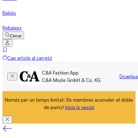
Bebès
Rebaixes
Cercar
Cap article al carretó
C&A Fashion App
Downloa
C&A Mode GmbH & Co. KG
Només per un temps limitat: Els membres acumulen el doble
de punts!
Inicia la sessió