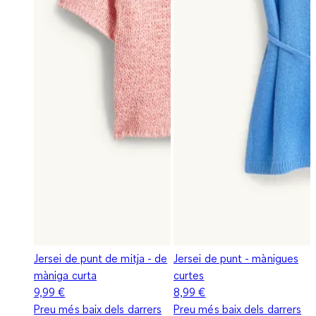
Jersei de punt de mitja - de
Jersei de punt - mànigues
màniga curta
curtes
9,99 €
8,99 €
Preu més baix dels darrers
Preu més baix dels darrers