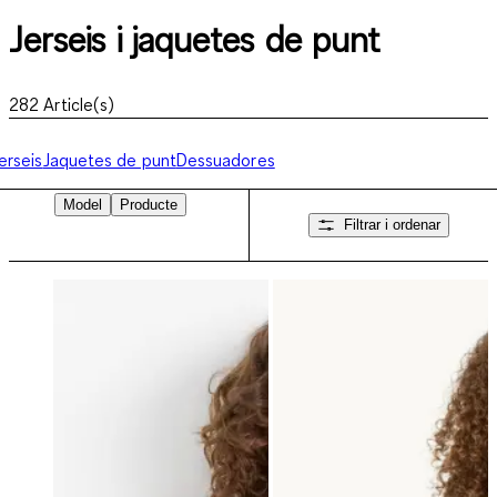
Jerseis i jaquetes de punt
282
Article(s)
erseis
Jaquetes de punt
Dessuadores
Model
Producte
Filtrar i ordenar