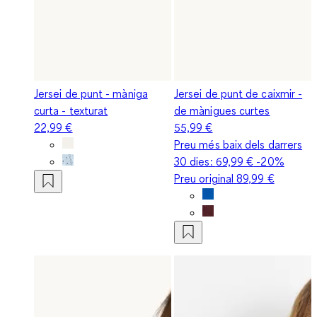
Jersei de punt - màniga
Jersei de punt de caixmir -
curta - texturat
de mànigues curtes
22,99 €
55,99 €
Preu més baix dels darrers
30 dies:
69,99 €
-20%
Preu original
89,99 €