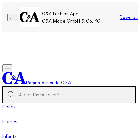
C&A Fashion App
Downloa
C&A Mode GmbH & Co. KG
Només per un temps limitat: Els membres acumulen el doble
de punts!
Inicia la sessió
Pàgina d'inici de C&A
Dones
Homes
Infants