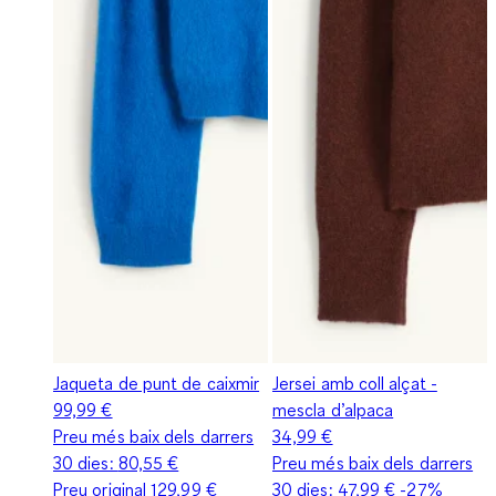
Jaqueta de punt de caixmir
Jersei amb coll alçat -
99,99 €
mescla d’alpaca
Preu més baix dels darrers
34,99 €
30 dies:
80,55 €
Preu més baix dels darrers
Preu original
129,99 €
30 dies:
47,99 €
-27%