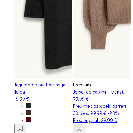
Jaqueta de punt de mitja
Premium
llarga
Jersei de caixmir - trenat
19,99 €
79,99 €
Preu més baix dels darrers
30 dies:
99,99 €
-20%
Preu original
129,99 €