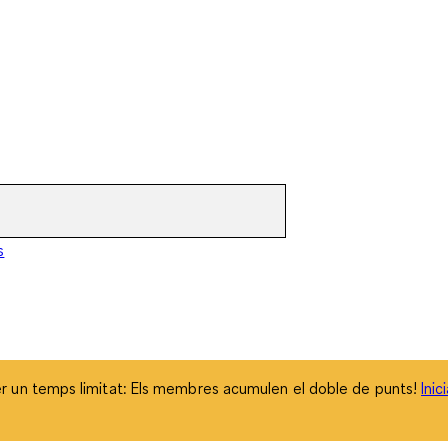
 un temps limitat: Els membres acumulen el doble de punts!
Inic
s
 un temps limitat: Els membres acumulen el doble de punts!
Inic