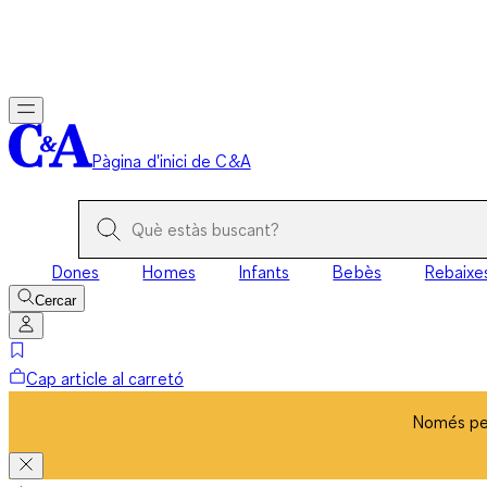
Només per
Pàgina d'inici de C&A
Dones
Homes
Infants
Bebès
Rebaixe
Cercar
Cap article al carretó
Només per