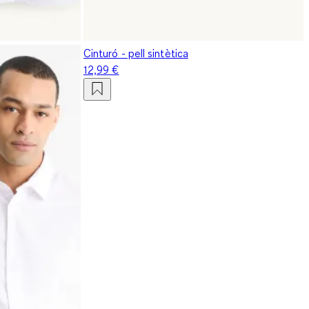
Cinturó - pell sintètica
12,99 €