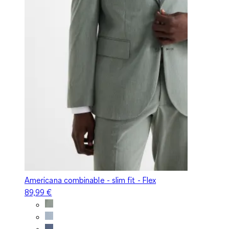
Americana combinable - slim fit - Flex
89,99 €