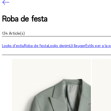
Roba de festa
134
Article(s)
Looks d'estiu
Roba de festa
Looks denim
Lli lleuger
Estils per a la p