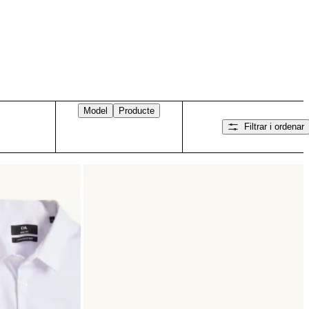
Model
Producte
Filtrar i ordenar
Llisca cap a la dreta