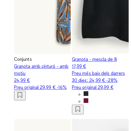
Conjunts
Granota - mescla de lli
Granota amb cinturó - amb
17,99 €
motiu
Preu més baix dels darrers
24,99 €
30 dies:
24,99 €
-28%
Preu original
29,99 €
-16%
Preu original
29,99 €