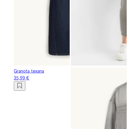
Granota texana
35,99 €