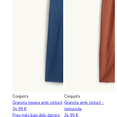
Conjunts
Conjunts
Granota texana amb cinturó
Granota amb cinturó -
34,99 €
texturada
Preu més baix dels darrers
24,99 €