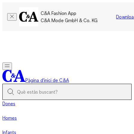
C&A Fashion App
Downloa
C&A Mode GmbH & Co. KG
Només per un temps limitat: Els membres acumulen el doble
de punts!
Inicia la sessió
Pàgina d'inici de C&A
Dones
Homes
Infants