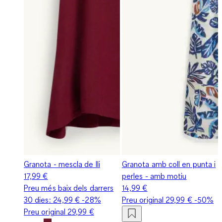
Granota - mescla de lli
Granota amb coll en punta i
17,99 €
perles - amb motiu
Preu més baix dels darrers
14,99 €
30 dies:
24,99 €
-28%
Preu original
29,99 €
-50%
Preu original
29,99 €