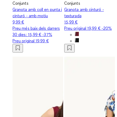
Conjunts
Conjunts
Granota amb coll en punta i
Granota amb cinturó -
cinturó - amb motiu
texturada
9,99 €
15,99 €
Preu més baix dels darrers
Preu original
19,99 €
-20%
30 dies:
15,99 €
-37%
Preu original
19,99 €