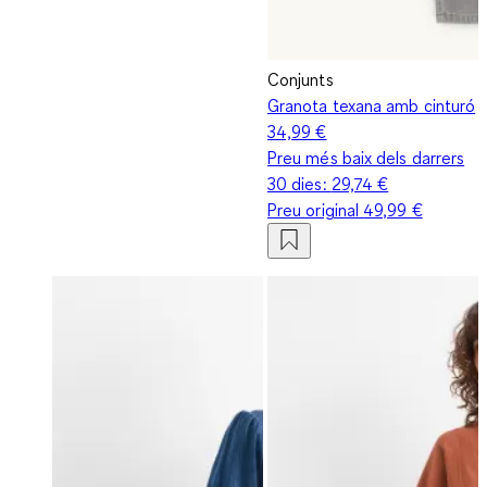
Conjunts
Granota texana amb cinturó
34,99 €
Preu més baix dels darrers
30 dies:
29,74 €
Preu original
49,99 €