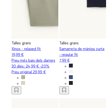
Talles grans
Talles grans
Xinos - relaxed fit
Samarreta de màniga curta
19,99 €
- regular fit
Preu més baix dels darrers
7,99 €
30 dies:
24,99 €
-20%
Preu original
29,99 €