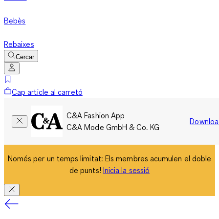
Bebès
Rebaixes
Cercar
Cap article al carretó
C&A Fashion App
Downloa
C&A Mode GmbH & Co. KG
Només per un temps limitat: Els membres acumulen el doble
de punts!
Inicia la sessió