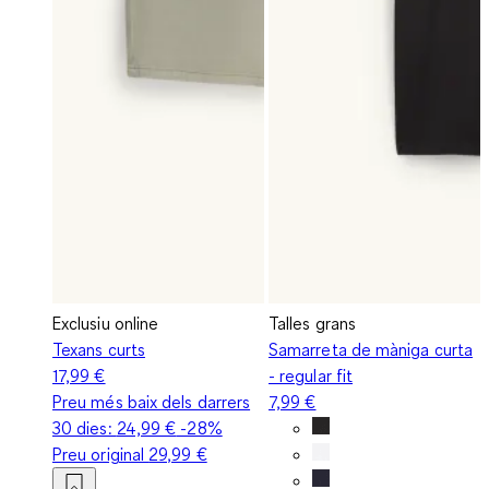
Exclusiu online
Talles grans
Texans curts
Samarreta de màniga curta
17,99 €
- regular fit
Preu més baix dels darrers
7,99 €
30 dies:
24,99 €
-28%
Preu original
29,99 €