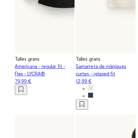
Talles grans
Talles grans
Americana - regular fit -
Samarreta de mànigues
Flex - LYCRA®
curtes - relaxed fit
79,99 €
12,99 €