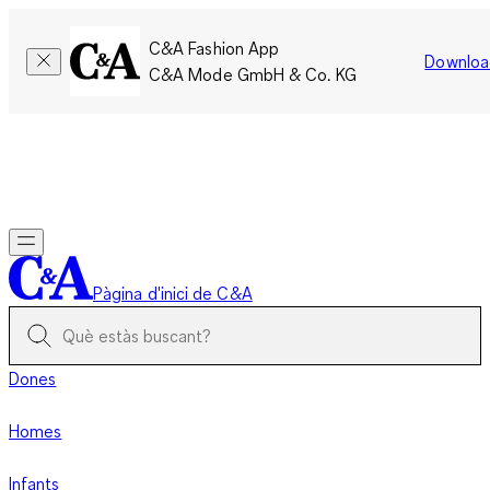
C&A Fashion App
Downloa
C&A Mode GmbH & Co. KG
Només per un temps limitat: Els membres acumulen el doble
de punts!
Inicia la sessió
Pàgina d'inici de C&A
Dones
Homes
Infants