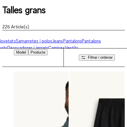
Talles grans
226
Article(s)
ovetats
Samarretes i polos
Jeans
Pantalons
Pantalons
urts
Dessuadores i jerseis
Camises
Vestits
Model
Producte
d'home
Bany
Jaquetes
Roba interior i pijames
Accessoris i
Filtrar i ordenar
abates
Bàsics