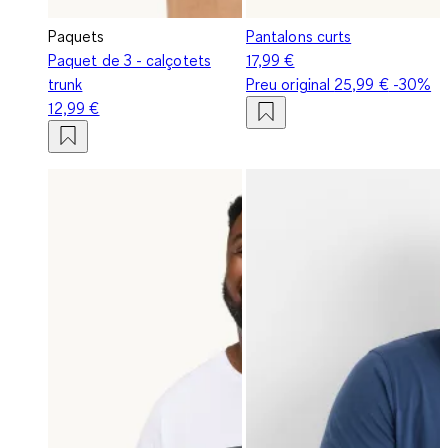
Paquets
Pantalons curts
Paquet de 3 - calçotets
17,99 €
trunk
Preu original
25,99 €
-30%
12,99 €