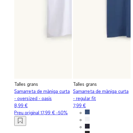
Talles grans
Talles grans
Samarreta de màniga curta
Samarreta de màniga curta
- oversized - oasis
- regular fit
8,99 €
7,99 €
Preu original
17,99 €
-50%