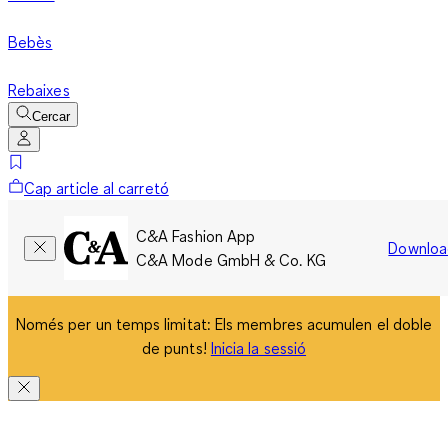
Bebès
Rebaixes
Cercar
Cap article al carretó
C&A Fashion App
Downloa
C&A Mode GmbH & Co. KG
Només per un temps limitat: Els membres acumulen el doble
de punts!
Inicia la sessió