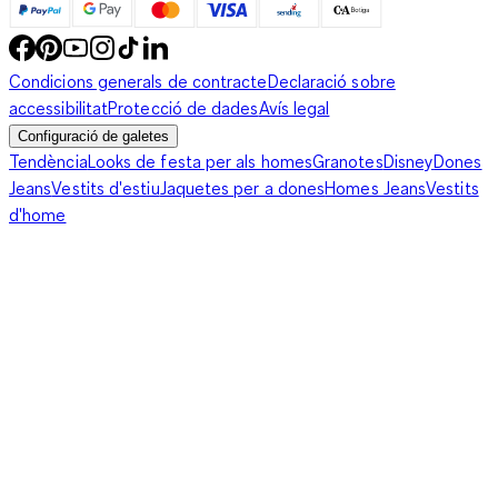
Condicions generals de contracte
Declaració sobre
accessibilitat
Protecció de dades
Avís legal
Configuració de galetes
Tendència
Looks de festa per als homes
Granotes
Disney
Dones
Jeans
Vestits d'estiu
Jaquetes per a dones
Homes Jeans
Vestits
d'home