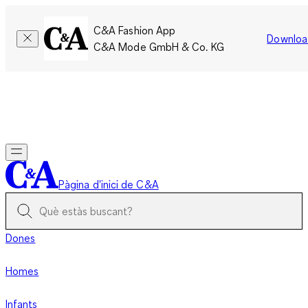
C&A Fashion App
Downloa
C&A Mode GmbH & Co. KG
Només per un temps limitat: Els membres acumulen el doble
de punts!
Inicia la sessió
Pàgina d'inici de C&A
Dones
Homes
Infants