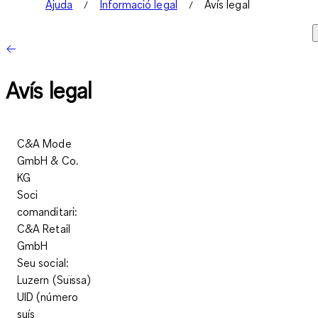
Ajuda
Informació legal
Avís legal
Avís legal
C&A Mode
GmbH & Co.
KG
Soci
comanditari:
C&A Retail
GmbH
Seu social:
Luzern (Suïssa)
UID (número
suís