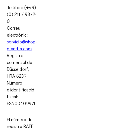
Telèfon: (+49)
(0) 211 / 9872-
0
Correu
electrònic:
servicio@shop-
c-and-a.com
Registre
comercial de
Düsseldorf,
HRA 6237
Número
d'identificació
fiscal:
ESN0040997I
El número de
registre RAEE