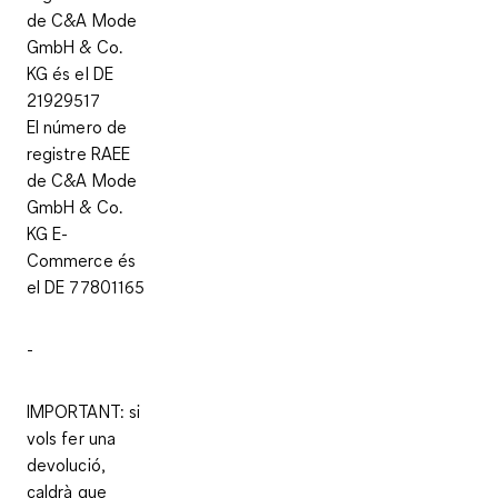
de C&A Mode
GmbH & Co.
KG és el DE
21929517
El número de
registre RAEE
de C&A Mode
GmbH & Co.
KG E-
Commerce és
el DE 77801165
-
IMPORTANT: si
vols fer una
devolució,
caldrà que