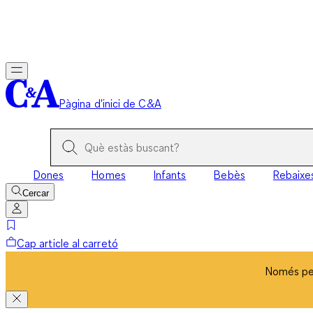
Només per
Pàgina d'inici de C&A
Dones
Homes
Infants
Bebès
Rebaixe
Cercar
Cap article al carretó
Només per