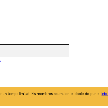
 un temps limitat: Els membres acumulen el doble de punts!
Inic
s
 un temps limitat: Els membres acumulen el doble de punts!
Inic