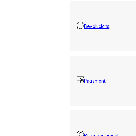
Devolucions
Pagament
Reemborsament