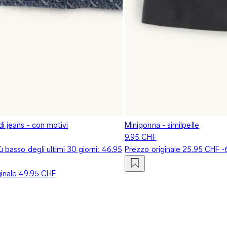
i jeans - con motivi
Minigonna - similpelle
9.95 CHF
iù basso degli ultimi 30 giorni:
46.95
Prezzo originale
25.95 CHF
-
ginale
49.95 CHF