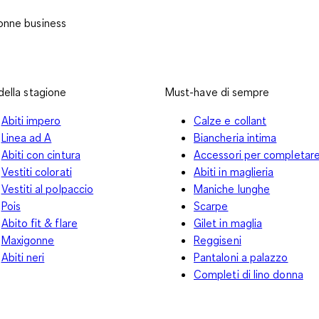
onne business
 della stagione
Must-have di sempre
Abiti impero
Calze e collant
Linea ad A
Biancheria intima
Abiti con cintura
Accessori per completar
Vestiti colorati
Abiti in maglieria
Vestiti al polpaccio
Maniche lunghe
Pois
Scarpe
Abito fit & flare
Gilet in maglia
Maxigonne
Reggiseni
Abiti neri
Pantaloni a palazzo
Completi di lino donna