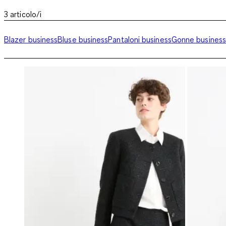
3
articolo/i
Blazer business
Bluse business
Pantaloni business
Gonne business