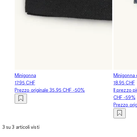
Minigonna
Minigonna d
17.95 CHF
18.95 CHF
Prezzo originale
35.95 CHF
-50%
Il prezzo p
CHF
-59%
Prezzo ori
3 su 3 articoli visti