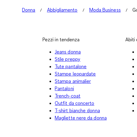
Donna
Abbigliamento
Moda Business
G
Pezzi in tendenza
Abiti
Jeans donna
Stile preppy
Tute pantalone
Stampe leopardate
Stampa animalier
Pantaloni
Trench-coat
Outfit da concerto
T-shirt bianche donna
Magliette nere da donna