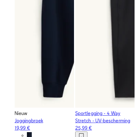
Nieuw
Sportlegging - 4 Way
Joggingbroek
Stretch - UV-bescherming
19,99 €
25,99 €