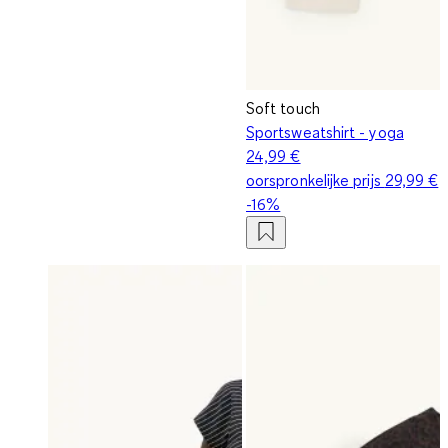
Soft touch
Sportsweatshirt - yoga
24,99 €
oorspronkelijke prijs
29,99 €
-16%