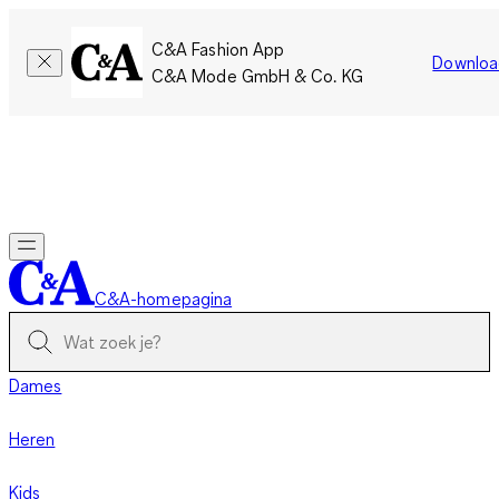
C&A Fashion App
Downloa
C&A Mode GmbH & Co. KG
Slechts tijdelijk: Members sparen twee keer zoveel punten!
Nu
inloggen
C&A-homepagina
Dames
Heren
Kids