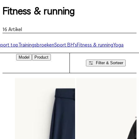
Fitness & running
16
Artikel
port top
Trainingsbroeken
Sport BH's
Fitness & running
Yoga
Model
Product
Filter & Sorteer