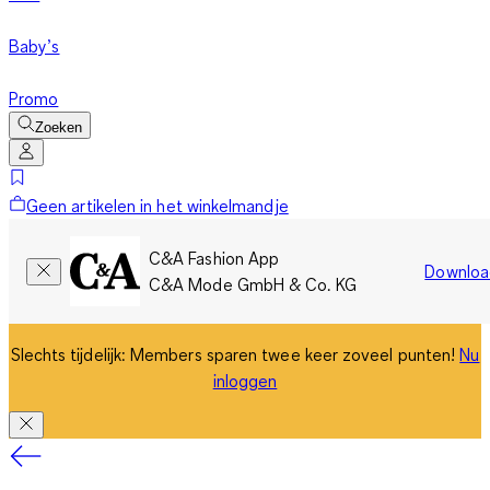
Baby’s
Promo
Zoeken
Geen artikelen in het winkelmandje
C&A Fashion App
Downloa
C&A Mode GmbH & Co. KG
Slechts tijdelijk: Members sparen twee keer zoveel punten!
Nu
inloggen