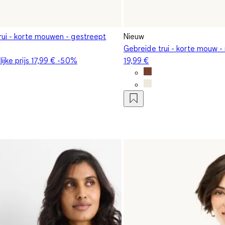
rui - korte mouwen - gestreept
Nieuw
Gebreide trui - korte mouw -
ijke prijs
17,99 €
-50%
19,99 €