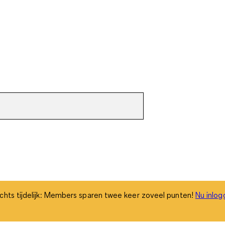
chts tijdelijk: Members sparen twee keer zoveel punten!
Nu inlog
chts tijdelijk: Members sparen twee keer zoveel punten!
Nu inlog