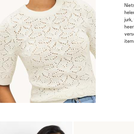
Niet
hele
jurk
heer
vers
items