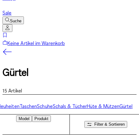
Sale
Suche
Keine Artikel im Warenkorb
Gürtel
15
Artikel
euheiten
Taschen
Schuhe
Schals & Tücher
Hüte & Mützen
Gürtel
Model
Produkt
Filter & Sortieren