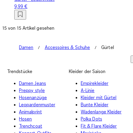
9,99 €
15 von 15 Artikel gesehen
Damen
Accessoires & Schuhe
Gürtel
Trendstücke
Kleider der Saison
Damen Jeans
Empirekleider
Preppy style
A-Linie
Hosenanzüge
Kleider mit Gürtel
Leopardenmuster
Bunte Kleider
Animalprint
Wadenlange Kleider
Hosen
Polka Dots
Trenchcoat
Fit & Flare Kleider
Konzert-Outfits
Maxiröcke