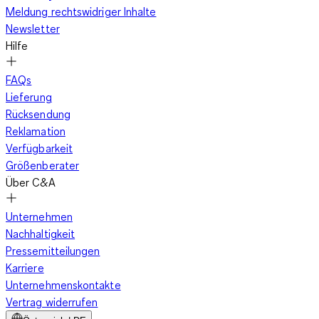
aus Metall. Wiederholt sich die Form der Gürtelschnalle in
Meldung rechtswidriger Inhalte
weiteren Accessoires, wie beispielsweise den Ohrringen oder
Newsletter
den Schuhen, bist Du modisch in Topform und auch für die
Hilfe
nächste geschäftliche Besprechung bestens gerüstet. Soll der
Gürtel lediglich dafür sorgen, dass die Hose nicht rutscht, tut
FAQs
es auch ein schlichter Gürtel für Damen ohne
Lieferung
Schmuckelemente in der passenden Farbe.
Rücksendung
Reklamation
Verfügbarkeit
Gürtel für Damen – auch aus Stoff günstig
Größenberater
Über C&A
Unternehmen
Du möchtest mal etwas anderes ausprobieren als den
Nachhaltigkeit
klassischen Ledergürtel? Dann schnalle doch einmal die
Pressemitteilungen
Stoffversion um. Ein solcher Gürtel für Damen von C&A ist
Karriere
besonders günstig für Kleider. Auch Mäntel oder Jacken sind
Unternehmenskontakte
meist mit Stoffgürteln ausgestattet. Das Besondere:
Vertrag widerrufen
Stoffgürtel für Damen haben oft keine Löcher und lassen sich