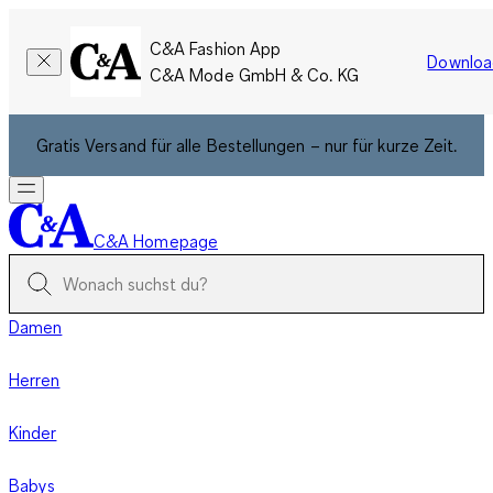
C&A Fashion App
Downloa
C&A Mode GmbH & Co. KG
Gratis Versand für alle Bestellungen – nur für kurze Zeit.
C&A Homepage
Damen
Herren
Kinder
Babys