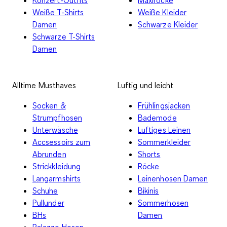
Weiße T-Shirts
Weiße Kleider
Damen
Schwarze Kleider
Schwarze T-Shirts
Damen
Alltime Musthaves
Luftig und leicht
Socken &
Frühlingsjacken
Strumpfhosen
Bademode
Unterwäsche
Luftiges Leinen
Accsessoirs zum
Sommerkleider
Abrunden
Shorts
Strickkleidung
Röcke
Langarmshirts
Leinenhosen Damen
Schuhe
Bikinis
Pullunder
Sommerhosen
BHs
Damen
Palazzo Hosen