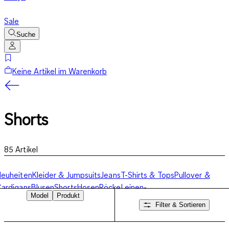
Sale
Suche
Keine Artikel im Warenkorb
Shorts
85
Artikel
euheiten
Kleider & Jumpsuits
Jeans
T-Shirts & Tops
Pullover &
ardigans
Blusen
Shorts
Hosen
Röcke
Leinen-
Model
Produkt
ollektion
Basics
Business-
Filter & Sortieren
leidung
Jacken
Blazer
Unterwäsche
Pyjamas
Bademode
Nachtwäsch
& Strumpfhosen
Zweiteiler
Collaborations
Hoodies &