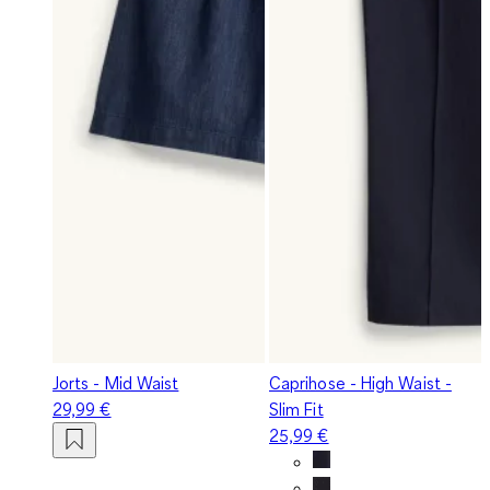
Jorts - Mid Waist
Caprihose - High Waist -
29,99 €
Slim Fit
25,99 €