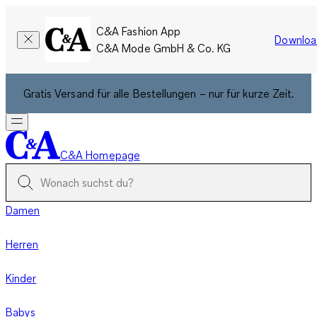
C&A Fashion App
Downloa
C&A Mode GmbH & Co. KG
Gratis Versand für alle Bestellungen – nur für kurze Zeit.
C&A Homepage
Damen
Herren
Kinder
Babys