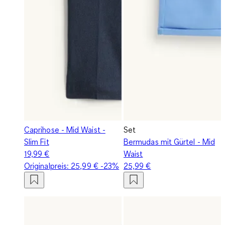
Caprihose - Mid Waist -
Set
Slim Fit
Bermudas mit Gürtel - Mid
19,99 €
Waist
Originalpreis:
25,99 €
-23%
25,99 €