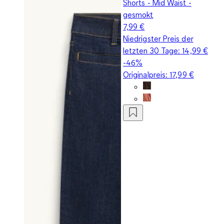
Shorts - Mid Waist -
gesmokt
7,99 €
Niedrigster Preis der
letzten 30 Tage:
14,99 €
-46%
Originalpreis:
17,99 €