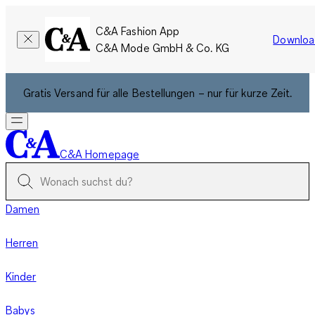
C&A Fashion App
Downloa
C&A Mode GmbH & Co. KG
Gratis Versand für alle Bestellungen – nur für kurze Zeit.
C&A Homepage
Damen
Herren
Kinder
Babys