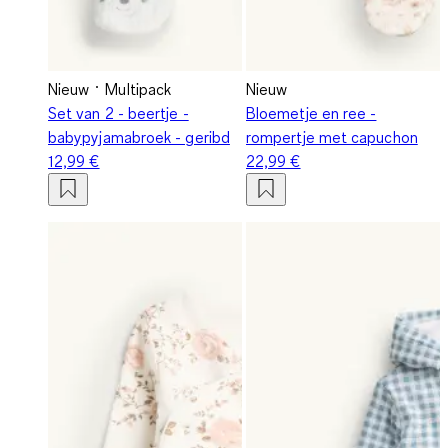
Nieuw
Multipack
Nieuw
Set van 2 - beertje -
Bloemetje en ree -
babypyjamabroek - geribd
rompertje met capuchon
12,99 €
22,99 €