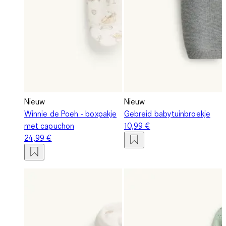
Nieuw
Nieuw
Winnie de Poeh - boxpakje
Gebreid babytuinbroekje
met capuchon
10,99 €
24,99 €