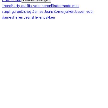
Cookie-instellingen
Trend
Party outfits voor heren
Kindermode met
stripfiguren
Disney
Dames Jeans
Zomerjurken
Jassen voor
dames
Heren Jeans
Herenpakken