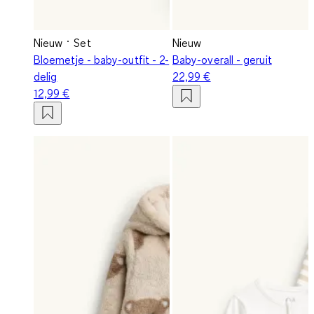
Nieuw
Set
Nieuw
Bloemetje - baby-outfit - 2-
Baby-overall - geruit
delig
22,99 €
12,99 €