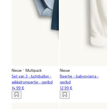
Nieuw
Multipack
Nieuw
Set van 3 - luchtballon -
Beertje - babypyjama -
wikkelrompertje - geribd
geribd
14,99 €
12,99 €