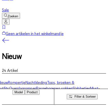
Sale
Zoeken
Geen artikelen in het winkelmandje
Nieuw
24
Artikel
Nieuw
Rompertje
Nachtkleding
Tops, broeken &
utfits
Overslagromper
Pasgeborenen sokken
Slabbetjes
Must-
Model
Product
Haves
Filter & Sorteer