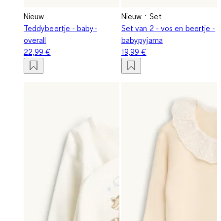
Nieuw
Nieuw
Set
Teddybeertje - baby-
Set van 2 - vos en beertje -
overall
babypyjama
22,99 €
19,99 €