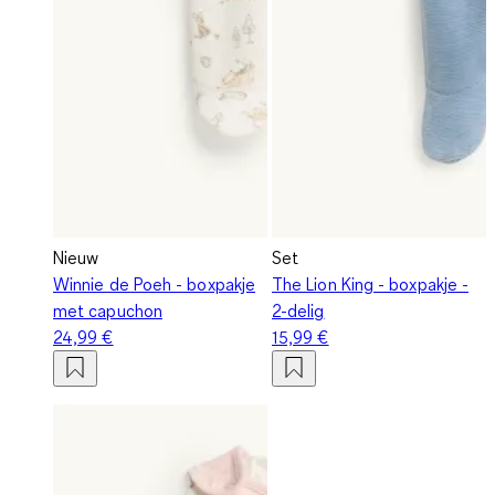
Nieuw
Set
Winnie de Poeh - boxpakje
The Lion King - boxpakje -
met capuchon
2-delig
24,99 €
15,99 €