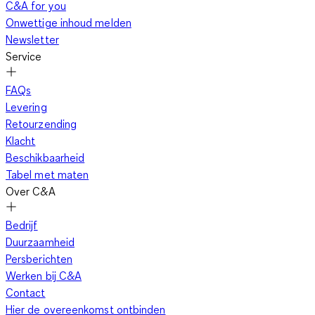
C&A for you
Onwettige inhoud melden
Een rompertje geeft zoveel bewegingsvrijheid omdat het uit
Newsletter
één stuk bestaat. Het broekje en hemdje zitten dus aan elkaar
Service
vast en is eigenlijk een jumpsuit maar dan voor je kleintje
Om
toch makkelijk de luiers te kunnen verschonen, hebben
FAQs
rompertjes drukknoopjes aan de onderkant.
Veel moeders
Levering
kiezen voor hun pasgeboren baby voor een overslagromper.
Retourzending
Deze kun je namelijk helemaal openen met drukknoopjes aan
Klacht
de zijkant. Zo hoef je de overslag romper niet over het hoofd
Beschikbaarheid
van je kindje te trekken. Hoewel de baby in deze babykleding
Tabel met maten
er lekker op los kan trappelen, blijft de luier toch op zijn plaats.
Over C&A
Zo heb je minder kans dat deze gaat lekken. Verder zijn
rompers aan te raden zodat de rug van je kindje niet bloot
Bedrijf
komt te liggen. Al woelt en trappelt je kleine nog zo hard, zijn
Duurzaamheid
of haar rugje blijft lekker warm. Ook wordt ieder armpje
Persberichten
beschermd tegen de koude door een lange mouw. Is het een
Werken bij C&A
warme zomerdag? Dan kun je voor een mouwloos exemplaar
Contact
kiezen.
Hier de overeenkomst ontbinden