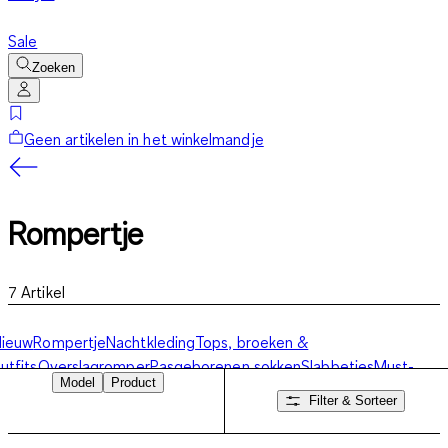
Sale
Zoeken
Geen artikelen in het winkelmandje
Rompertje
7
Artikel
Nieuw
Rompertje
Nachtkleding
Tops, broeken &
utfits
Overslagromper
Pasgeborenen sokken
Slabbetjes
Must-
Model
Product
Haves
Filter & Sorteer