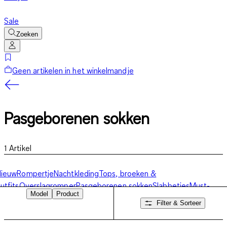
Sale
Zoeken
Geen artikelen in het winkelmandje
Pasgeborenen sokken
1
Artikel
Nieuw
Rompertje
Nachtkleding
Tops, broeken &
utfits
Overslagromper
Pasgeborenen sokken
Slabbetjes
Must-
Model
Product
Haves
Filter & Sorteer