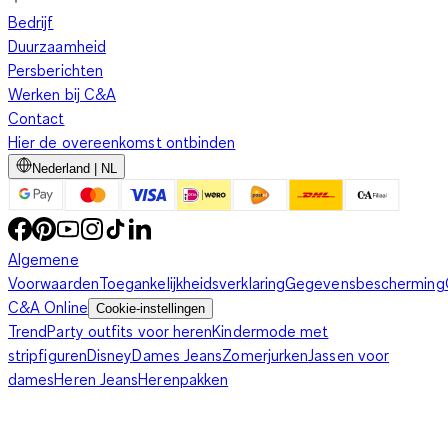
Bedrijf
Duurzaamheid
Persberichten
Werken bij C&A
Contact
Hier de overeenkomst ontbinden
Nederland | NL
Algemene
Voorwaarden
Toegankelijkheidsverklaring
Gegevensbescherming
C&A Online
Cookie-instellingen
Trend
Party outfits voor heren
Kindermode met
stripfiguren
Disney
Dames Jeans
Zomerjurken
Jassen voor
dames
Heren Jeans
Herenpakken