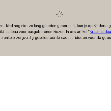
 het kind nog niet zo lang geleden geboren is, kun je op Kinderda
ikt cadeau voor pasgeborenen kiezen. In ons artikel "
Kraamcadea
je enkele zorgvuldig geselecteerde cadeau-ideeën voor de gebo