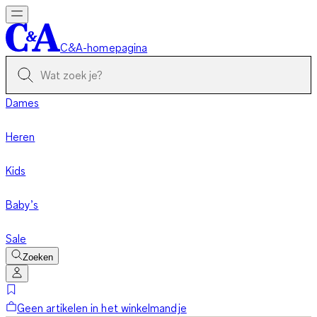
C&A-homepagina
Dames
Heren
Kids
Baby’s
Sale
Zoeken
Geen artikelen in het winkelmandje