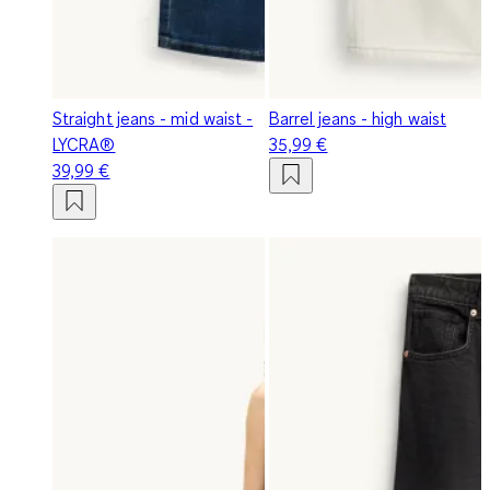
Straight jeans - mid waist -
Barrel jeans - high waist
LYCRA®
35,99 €
39,99 €