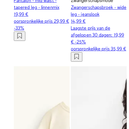
Pantalon - mid waist -
Zwangerschapsmode
tapered leg - linnenmix
Zwangerschapsbroek - wide
19,99 €
leg - jeanslook
oorspronkelijke prijs
29,99 €
14,99 €
-33%
Laagste prijs van de
afgelopen 30 dagen:
19,99
€
-25%
oorspronkelijke prijs
35,99 €