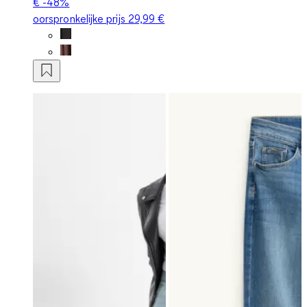
€
-48%
oorspronkelijke prijs
29,99 €