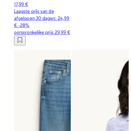
17,99 €
Laagste prijs van de
afgelopen 30 dagen:
24,99
€
-28%
oorspronkelijke prijs
29,99 €