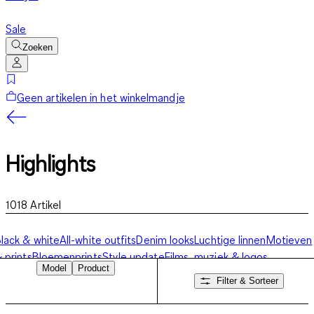
Sale
Zoeken
Geen artikelen in het winkelmandje
Highlights
1018
Artikel
lack & white
All-white outfits
Denim looks
Luchtige linnen
Motieven
 prints
Bloemenprints
Style update
Films, muziek & logos
Model
Product
Filter & Sorteer