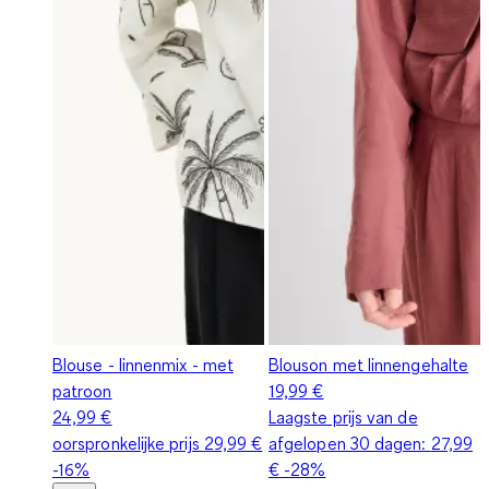
Blouse - linnenmix - met
Blouson met linnengehalte
patroon
19,99 €
24,99 €
Laagste prijs van de
oorspronkelijke prijs
29,99 €
afgelopen 30 dagen:
27,99
-16%
€
-28%