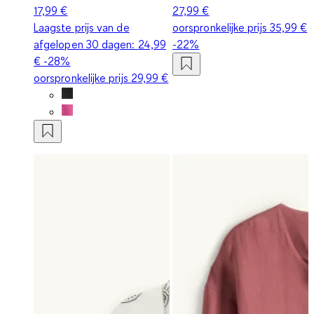
17,99 €
27,99 €
Laagste prijs van de
oorspronkelijke prijs
35,99 €
afgelopen 30 dagen:
24,99
-22%
€
-28%
oorspronkelijke prijs
29,99 €