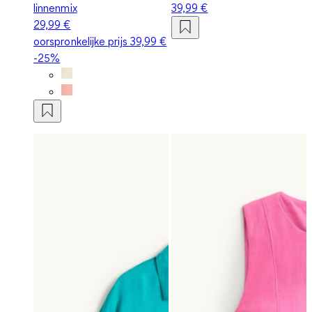
linnenmix
39,99 €
29,99 €
oorspronkelijke prijs
39,99 €
-25%