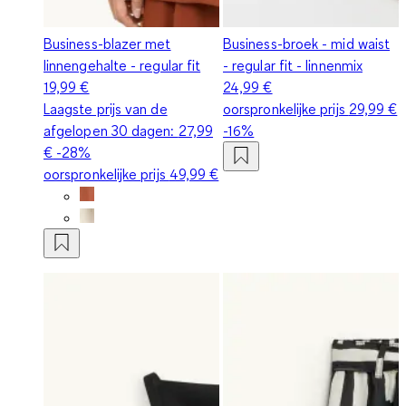
Business-blazer met
Business-broek - mid waist
linnengehalte - regular fit
- regular fit - linnenmix
19,99 €
24,99 €
Laagste prijs van de
oorspronkelijke prijs
29,99 €
afgelopen 30 dagen:
27,99
-16%
€
-28%
oorspronkelijke prijs
49,99 €