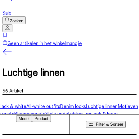
Sale
Zoeken
Geen artikelen in het winkelmandje
Luchtige linnen
56
Artikel
lack & white
All-white outfits
Denim looks
Luchtige linnen
Motieven
 prints
Bloemenprints
Style update
Films, muziek & logos
Model
Product
Filter & Sorteer