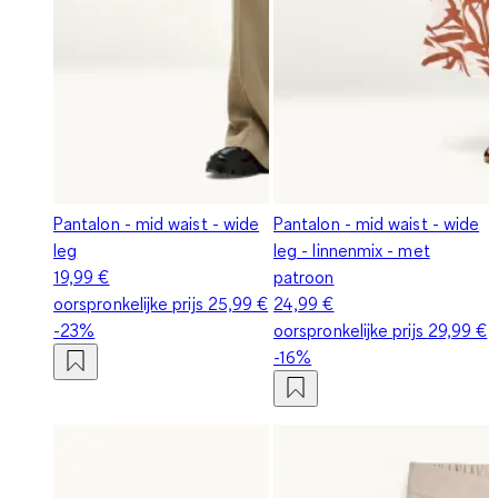
Pantalon - mid waist - wide
Pantalon - mid waist - wide
leg
leg - linnenmix - met
19,99 €
patroon
oorspronkelijke prijs
25,99 €
24,99 €
-23%
oorspronkelijke prijs
29,99 €
-16%