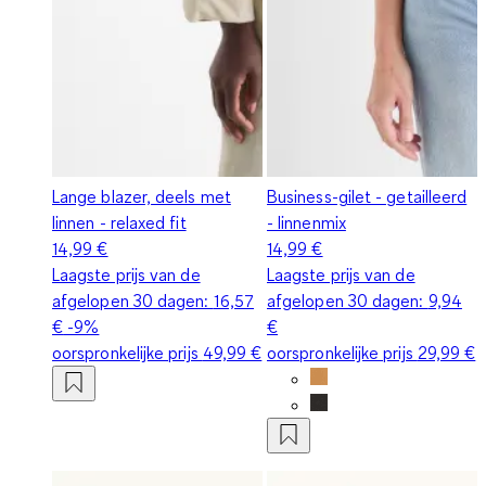
Lange blazer, deels met
Business-gilet - getailleerd
linnen - relaxed fit
- linnenmix
14,99 €
14,99 €
Laagste prijs van de
Laagste prijs van de
afgelopen 30 dagen:
16,57
afgelopen 30 dagen:
9,94
€
-9%
€
oorspronkelijke prijs
49,99 €
oorspronkelijke prijs
29,99 €