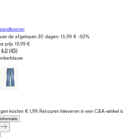
rzendkosten
s van de afgelopen 30 dagen:
15,99 €
-50%
ke prijs
19,99 €
4.0
(45)
Lees
onkerblauw
45
beoordelingen.
Dezelfde
paginalink.
gen kosten € 1,99. Retouren inleveren in een C&A-winkel is
informatie