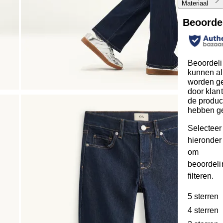
Materiaal
Beoorde
Beoordel
kunnen al
worden ge
door klan
de produc
hebben g
Selecteer
hieronder 
om
beoordeli
filteren.
5 sterren
s
4 sterren
s