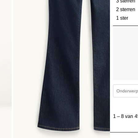
3 sterren
s
2 sterren
s
1 ster
ster
Onderwerpe
1
tot
1
–
8 van 4
8
van
45