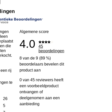
lingen
ingen
Algemene score
leen
4.0
plaatst
ten die
45
ten
beoordelingen
ekocht.
8 van de 9 (89 %)
beoordelaars bevelen dit
product aan
een rij
0 van 45 reviewers heeft
ngen te
een voorbeeldproduct
ontvangen of
deelgenomen aan een
terren
26
aanbieding
26 beoordelingen met 5 sterren.
terren
5
5 beoordelingen met 4 sterren.