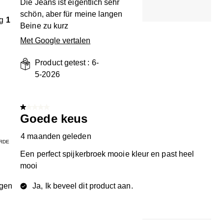
Die Jeans ist eigentlich sehr
schön, aber für meine langen
g
1
Beine zu kurz
Met Google vertalen
Product getest :
6-
5-2026
1 van 5 sterren.
Goede keus
4 maanden geleden
RDE
Een perfect spijkerbroek mooie kleur en past heel
mooi
ngen
Ja, Ik beveel dit product aan.