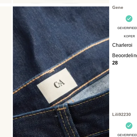
Beoordelinge
Gene
GEVERIFIEE
KOPER
Charleroi
Beoordeli
28
Lili92230
GEVERIFIEE