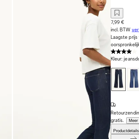
7,99 €
incl. BTW
ve
Laagste prij
oorspronkelij
Kleur
:
jeansd
Retourzendin
gratis.
Meer 
Productdetails