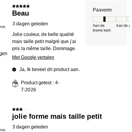
n.
5 van 5 sterren.
Pasvorm
Beau
Pasvorm, 2 van 5, 
3 dagen geleden
Aan de
Aan de gr
RDE
kleine kant
k
Jolie couleur, de belle qualité
mais taille petit malgré que j'ai
pris la même taille. Dommage.
ngen
Met Google vertalen
Ja, Ik beveel dit product aan.
Product getest :
4-
7-2026
3 van 5 sterren.
jolie forme mais taille petit
3 dagen geleden
RDE