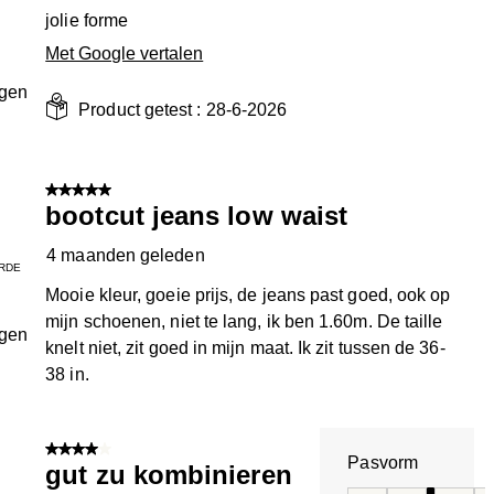
jolie forme
Met Google vertalen
ngen
Product getest :
28-6-2026
5 van 5 sterren.
bootcut jeans low waist
4 maanden geleden
RDE
Mooie kleur, goeie prijs, de jeans past goed, ook op
mijn schoenen, niet te lang, ik ben 1.60m. De taille
ngen
knelt niet, zit goed in mijn maat. Ik zit tussen de 36-
38 in.
4 van 5 sterren.
Pasvorm
gut zu kombinieren