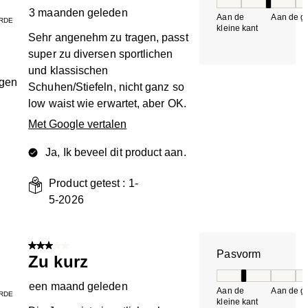
Pasvorm, 3 van 5, 
3 maanden geleden
Aan de
Aan de gr
RDE
kleine kant
k
Sehr angenehm zu tragen, passt
super zu diversen sportlichen
und klassischen
ngen
Schuhen/Stiefeln, nicht ganz so
low waist wie erwartet, aber OK.
Met Google vertalen
Ja, Ik beveel dit product aan.
Product getest :
1-
5-2026
3 van 5 sterren.
Pasvorm
Zu kurz
Pasvorm, 2 van 5, 
een maand geleden
Aan de
Aan de gr
RDE
kleine kant
k