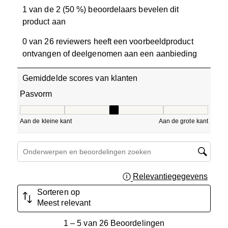
1 van de 2 (50 %) beoordelaars bevelen dit
product aan
0 van 26 reviewers heeft een voorbeeldproduct
ontvangen of deelgenomen aan een aanbieding
Gemiddelde scores van klanten
Pasvorm
Pasvorm, 3 van 5, waarbij 1 gelijk is aan Aan de kleine ka
Aan de kleine kant
Aan de grote kant
Onderwerpen en beoordelingen zoeken per regio
Relevantiegegevens
Geef 
Sorteren op
Meest relevant
1
1
–
5 van 26
Beoordelingen