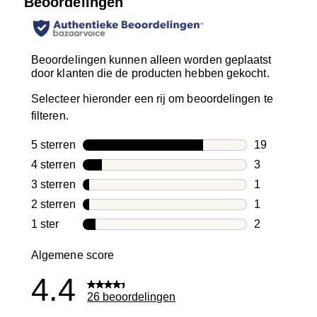
Beoordelingen
Beoordelingen kunnen alleen worden geplaatst
door klanten die de producten hebben gekocht.
Selecteer hieronder een rij om beoordelingen te
filteren.
5 sterren
sterren
19
19 beoordeli
4 sterren
sterren
3
3 beoordelin
3 sterren
sterren
1
1 beoordelin
2 sterren
sterren
1
1 beoordelin
1 ster
sterren
2
2 beoordelin
Algemene score
4.4
26 beoordelingen