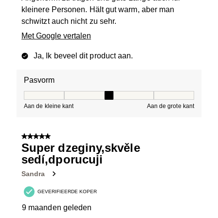
kleinere Personen. Hält gut warm, aber man
schwitzt auch nicht zu sehr.
Met Google vertalen
Ja, Ik beveel dit product aan.
Pasvorm
Pasvorm, 3 van 5, waarbij 1 gelijk is aan Aan de kleine 
Aan de kleine kant
Aan de grote kant
5 van 5 sterren.
Super dzeginy,skvěle
sedí,dporucuji
Sandra
GEVERIFIEERDE KOPER
9 maanden geleden