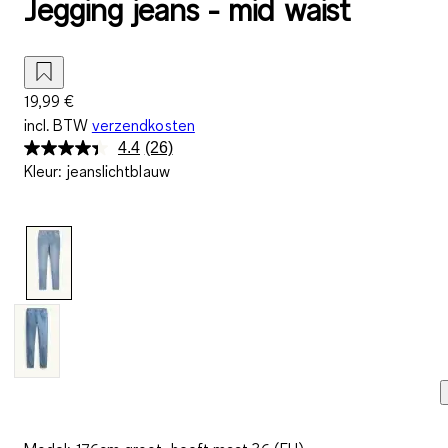
Jegging jeans - mid waist
19,99 €
incl. BTW
verzendkosten
4.4
(26)
Lees
Kleur
:
jeanslichtblauw
26
beoordelingen.
Dezelfde
paginalink.