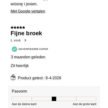
wiosnę i jesien.
Met Google vertalen
5 van 5 sterren.
Fijne broek
L vink
GEVERIFIEERDE KOPER
3 maanden geleden
Zit heerlijk
Product getest :
8-4-2026
Pasvorm
Pasvorm, 3 van 5, waarbij 1 gelijk is aan Aan de kleine 
Aan de kleine kant
Aan de grote kant