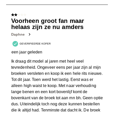
tot
5
van
2 van 5 sterren.
26
Voorheen groot fan maar
Beoordelingen.
helaas zijn ze nu amders
Daphne
GEVERIFIEERDE KOPER
een jaar geleden
Ik draag dit model al jaren met heel veel
tevredenheid. Ongeveer eens per jaar zijn al mijn
broeken versleten en koop ik een hele rits nieuwe.
Tot dit jaar. Toen werd het lastig. Eerst was er
alleen high waist te koop. Met naar verhouding
lange benen en een kort bovenlijf komt de
bovenkant van de broek tot aan mn bh. Geen optie
dus. Uiteindelijk toch nog deze kunnen bestellen
die ik altijd had. Tenminste dat dacht ik. De broek