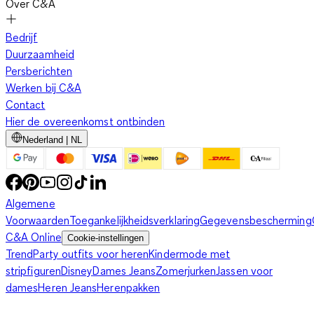
Over C&A
Bedrijf
Duurzaamheid
Persberichten
Werken bij C&A
Contact
Hier de overeenkomst ontbinden
Nederland | NL
Algemene
Voorwaarden
Toegankelijkheidsverklaring
Gegevensbescherming
C&A Online
Cookie-instellingen
Trend
Party outfits voor heren
Kindermode met
stripfiguren
Disney
Dames Jeans
Zomerjurken
Jassen voor
dames
Heren Jeans
Herenpakken