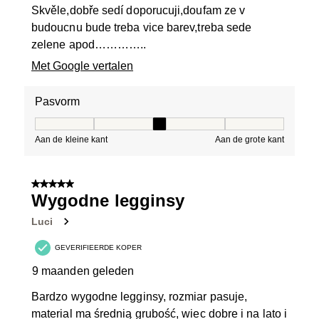
Skvěle,dobře sedí doporucuji,doufam ze v
budoucnu bude treba vice barev,treba sede
zelene apod…………..
Met Google vertalen
Pasvorm
Pasvorm, 3 van 5, waarbij 1 gelijk is aan Aan de kleine 
Aan de kleine kant
Aan de grote kant
5 van 5 sterren.
Wygodne legginsy
Luci
GEVERIFIEERDE KOPER
9 maanden geleden
Bardzo wygodne legginsy, rozmiar pasuje,
material ma średnią grubość, wiec dobre i na lato i