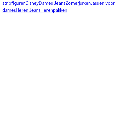
stripfiguren
Disney
Dames Jeans
Zomerjurken
Jassen voor
dames
Heren Jeans
Herenpakken