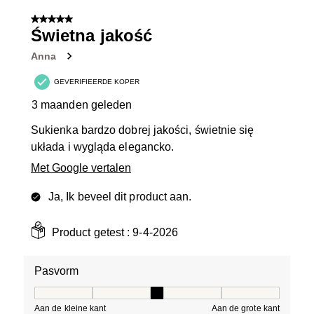
5 van 5 sterren.
Świetna jakość
Anna
GEVERIFIEERDE KOPER
3 maanden geleden
Sukienka bardzo dobrej jakości, świetnie się
układa i wygląda elegancko.
Met Google vertalen
Ja, Ik beveel dit product aan.
Product getest :
9-4-2026
Pasvorm
Pasvorm, 3 van 5, waarbij 1 gelijk is aan Aan de kleine 
Aan de kleine kant
Aan de grote kant