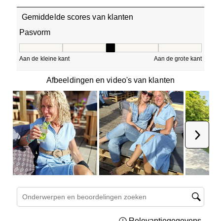
Gemiddelde scores van klanten
Pasvorm
Pasvorm, 2.8 van 5, waarbij 1 gelijk is aan Aan de kleine 
Aan de kleine kant
Aan de grote kant
Afbeeldingen en video's van klanten
Volge
Onderwerpen en beoordelingen zoeken per regio
Relevantiegegevens
Geef 