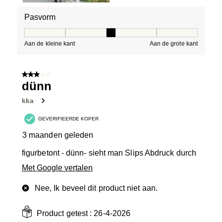
Pasvorm
Pasvorm, 3 van 5, waarbij 1 gelijk is aan Aan de kleine 
Aan de kleine kant
Aan de grote kant
3 van 5 sterren.
dünn
kka
GEVERIFIEERDE KOPER
3 maanden geleden
figurbetont - dünn- sieht man Slips Abdruck durch
Met Google vertalen
Nee, Ik beveel dit product niet aan.
Product getest :
26-4-2026