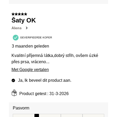
5 van 5 sterren.
Šaty OK
Alens
GEVERIFIEERDE KOPER
3 maanden geleden
Kvalitní příjemná látka,dobrý střih, ovšem úzké
přes prsa, vráceno...
Met Google vertalen
Ja, Ik beveel dit product aan.
Product getest :
31-3-2026
Pasvorm
Pasvorm, 2 van 5, waarbij 1 gelijk is aan Aan de kleine 