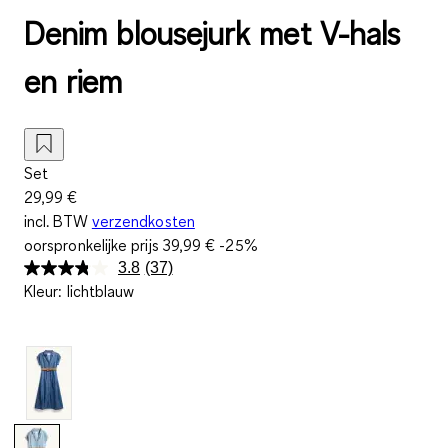
Denim blousejurk met V-hals
en riem
Set
29,99 €
incl. BTW
verzendkosten
oorspronkelijke prijs
39,99 €
-25%
3.8
(37)
Lees
Kleur
:
lichtblauw
37
beoordelingen.
Dezelfde
paginalink.