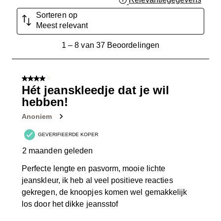
Sorteren op
Meest relevant
1
1
–
8 van 37
Beoordelingen
tot
8
van
4 van 5 sterren.
37
Hét jeanskleedje dat je wil
Beoordelingen.
hebben!
Anoniem
GEVERIFIEERDE KOPER
2 maanden geleden
Perfecte lengte en pasvorm, mooie lichte
jeanskleur, ik heb al veel positieve reacties
gekregen, de knoopjes komen wel gemakkelijk
los door het dikke jeansstof