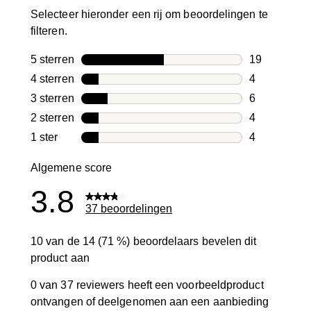
Selecteer hieronder een rij om beoordelingen te
filteren.
5 sterren
sterren
19
19 beoordeli
4 sterren
sterren
4
4 beoordelin
3 sterren
sterren
6
6 beoordelin
2 sterren
sterren
4
4 beoordelin
1 ster
sterren
4
4 beoordelin
Algemene score
3.8
37 beoordelingen
10 van de 14 (71 %) beoordelaars bevelen dit
product aan
0 van 37 reviewers heeft een voorbeeldproduct
ontvangen of deelgenomen aan een aanbieding