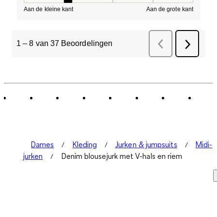
Aan de kleine kant
Aan de grote kant
1
–
8 van 37
Beoordelingen
Vorige
Beoordelinge
Volgend
Beoorde
Dames
Kleding
Jurken & jumpsuits
Midi-
jurken
Denim blousejurk met V-hals en riem