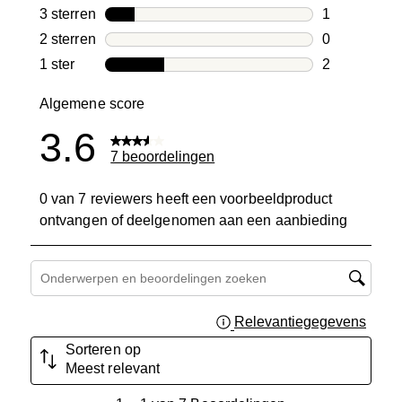
0 beoordelin
3 sterren
sterren
1
1 beoordelin
2 sterren
sterren
0
0 beoordelin
1 ster
sterren
2
2 beoordelin
Algemene score
3.6
7 beoordelingen
0 van 7 reviewers heeft een voorbeeldproduct
ontvangen of deelgenomen aan een aanbieding
Onderwerpen en beoordelingen zoeken per regio
Relevantiegegevens
Geef 
Sorteren op
Meest relevant
1