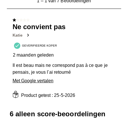
1
–
1 van 7
Beoordelingen
tot
1
van
1 van 5 sterren.
7
Ne convient pas
Beoordelingen.
Katie
GEVERIFIEERDE KOPER
2 maanden geleden
Il est beau mais ne correspond pas à ce que je
pensais, je vous l'ai retourné
Met Google vertalen
Product getest :
25-5-2026
6 alleen score-beoordelingen