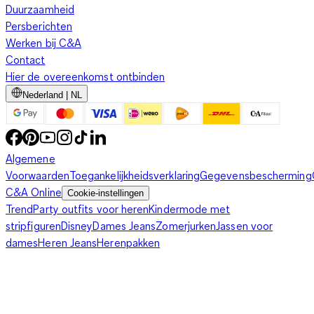
Duurzaamheid
Persberichten
Werken bij C&A
Contact
Hier de overeenkomst ontbinden
Nederland | NL
Algemene
Voorwaarden
Toegankelijkheidsverklaring
Gegevensbescherming
C&A Online
Cookie-instellingen
Trend
Party outfits voor heren
Kindermode met
stripfiguren
Disney
Dames Jeans
Zomerjurken
Jassen voor
dames
Heren Jeans
Herenpakken