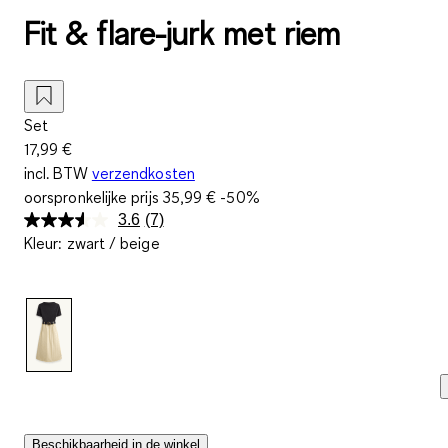
Fit & flare-jurk met riem
Set
17,99 €
incl. BTW
verzendkosten
oorspronkelijke prijs
35,99 €
-50%
3.6
(7)
Lees
Kleur
:
zwart / beige
7
beoordelingen.
Dezelfde
paginalink.
Beschikbaarheid in de winkel