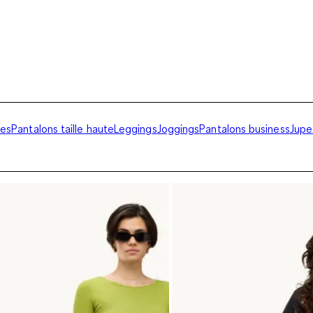
ges
Pantalons taille haute
Leggings
Joggings
Pantalons business
Jupe