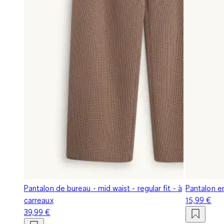
Pantalon de bureau - mid waist - regular fit - à
Pantalon en
carreaux
15,99 €
39,99 €