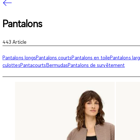
Pantalons
443
Article
Pantalons longs
Pantalons courts
Pantalons en toile
Pantalons lar
culottes
Pantacourts
Bermudas
Pantalons de survêtement