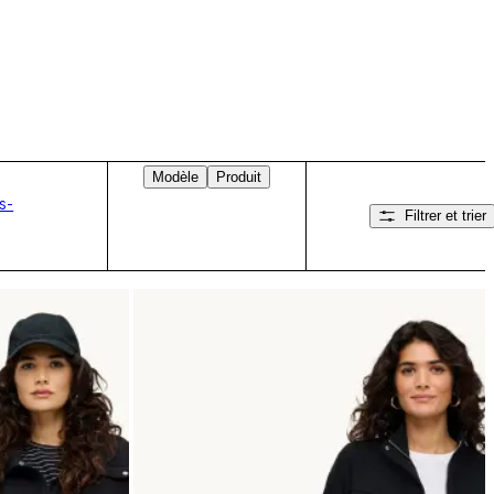
Modèle
Produit
s-
Filtrer et trier
Balayez vers la droite