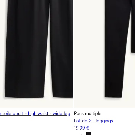
 toile court - high waist - wide leg
Pack multiple
Lot de 2 - leggings
19,99 €