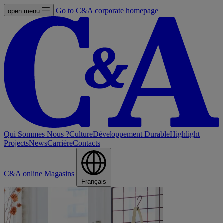
Go to C&A corporate homepage
open menu
Qui Sommes Nous ?
Culture
Développement Durable
Highlight
Projects
News
Carrière
Contacts
C&A online
Magasins
Français