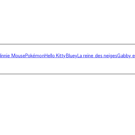
innie Mouse
Pokémon
Hello Kitty
Bluey
La reine des neiges
Gabby e