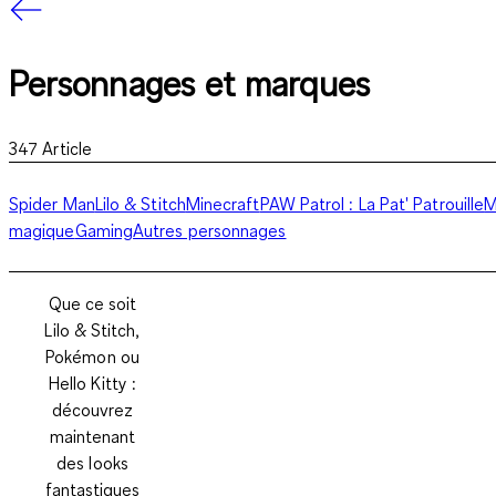
Personnages et marques
347
Article
Spider Man
Lilo & Stitch
Minecraft
PAW Patrol : La Pat' Patrouille
M
magique
Gaming
Autres personnages
Que ce soit
Lilo & Stitch,
Pokémon ou
Hello Kitty :
découvrez
maintenant
des looks
fantastiques