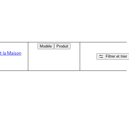
Modèle
Produit
t la Maison
Filtrer et trier
Balayez vers la droite