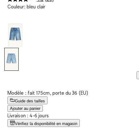
Lire
Couleur
:
bleu clair
29
avis.
Lien
sur
la
même
page.
Modèle : fait 175cm, porte du 36 (EU)
Guide des tailles
Ajouter au panier
Livraison : 4-6 jours
Vérifiez la disponibilité en magasin