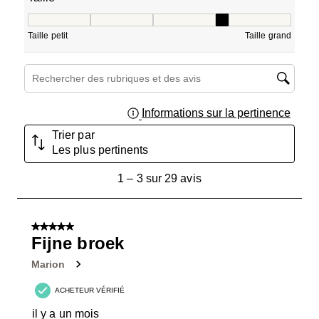
Taille, 3.5 sur 5, où 1 est égal à Taille petit et 5 est égal à
Taille petit
Taille grand
Zone de recherche de sujet et d'avis
Informations sur la pertinence
Affich
Trier par
Les plus pertinents
1
1
–
3 sur 29
avis
à
3
sur
5 sur 5 étoiles.
29
Fijne broek
avis.
Marion
ACHETEUR VÉRIFIÉ
il y a un mois