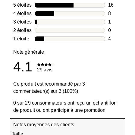
5 étoiles
étoiles
16
16 avis avec
4 étoiles
étoiles
8
8 avis avec 4
3 étoiles
étoiles
1
1 avis avec 3
2 étoiles
étoiles
0
0 avis avec 2
1 étoile
étoiles
4
4 avis avec 1
Note générale
4.1
29 avis
Ce produit est recommandé par 3
commentateur(s) sur 3 (100%)
0 sur 29 consommateurs ont reçu un échantillon
de produit ou ont participé à une promotion
Notes moyennes des clients
Taille