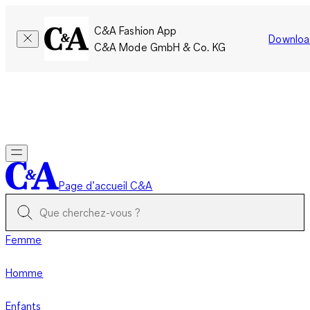
C&A Fashion App
Downloa
C&A Mode GmbH & Co. KG
Seulement pour une courte durée : Les membres cumulent le
double de points!
Se connecter
Page d’accueil C&A
Femme
Homme
Enfants