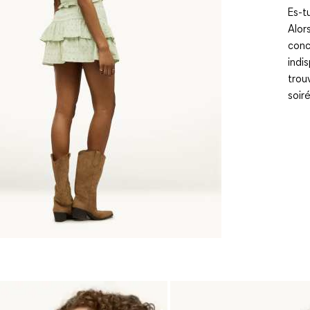
Es-t
Alor
conc
indi
trou
soir