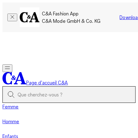
C&A Fashion App
Downloa
C&A Mode GmbH & Co. KG
Seulement pour une courte durée : Les membres cumulent le
double de points!
Se connecter
Page d’accueil C&A
Femme
Homme
Enfants