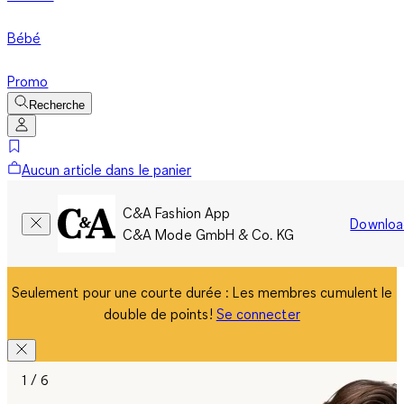
Bébé
Promo
Recherche
Aucun article dans le panier
C&A Fashion App
Downloa
C&A Mode GmbH & Co. KG
Seulement pour une courte durée : Les membres cumulent le
double de points!
Se connecter
1 / 6