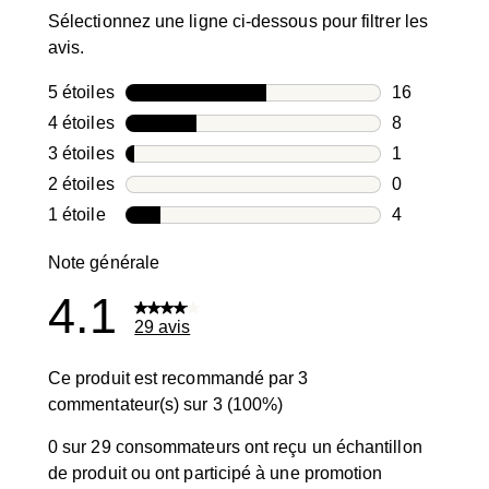
Sélectionnez une ligne ci-dessous pour filtrer les
avis.
5 étoiles
étoiles
16
16 avis avec
4 étoiles
étoiles
8
8 avis avec 4
3 étoiles
étoiles
1
1 avis avec 3
2 étoiles
étoiles
0
0 avis avec 2
1 étoile
étoiles
4
4 avis avec 1
Note générale
4.1
29 avis
Ce produit est recommandé par 3
commentateur(s) sur 3 (100%)
0 sur 29 consommateurs ont reçu un échantillon
de produit ou ont participé à une promotion