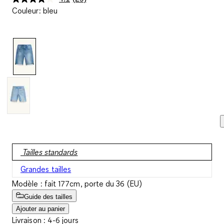
Lire
Couleur
:
bleu
29
avis.
Lien
sur
la
même
page.
Tailles standards
Grandes tailles
Modèle : fait 177cm, porte du 36 (EU)
Guide des tailles
Ajouter au panier
Livraison : 4-6 jours