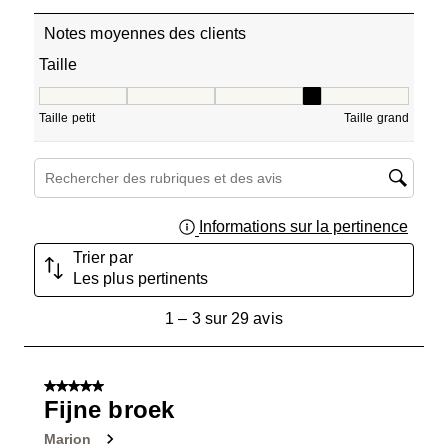
Notes moyennes des clients
Taille
Taille, 3.5 sur 5, où 1 est égal à Taille petit et 5 est égal à
Taille petit
Taille grand
Zone de recherche de sujet et d'avis
Informations sur la pertinence
Affich
Trier par
Les plus pertinents
1
1
–
3 sur 29
avis
à
3
sur
5 sur 5 étoiles.
29
Fijne broek
avis.
Marion