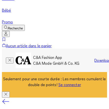
Bébé
Promo
Recherche
Aucun article dans le panier
C&A Fashion App
Downloa
C&A Mode GmbH & Co. KG
Seulement pour une courte durée : Les membres cumulent le
double de points!
Se connecter