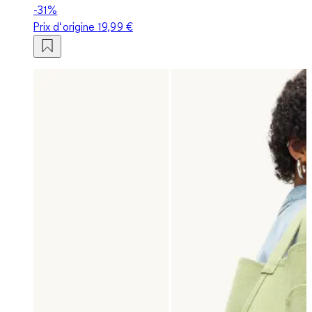
-31%
Prix d‘origine
19,99 €