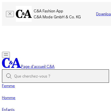
C&A Fashion App
Downloa
C&A Mode GmbH & Co. KG
Seulement pour une courte durée : Les membres cumulent le
double de points!
Se connecter
Page d’accueil C&A
Femme
Homme
Enfants