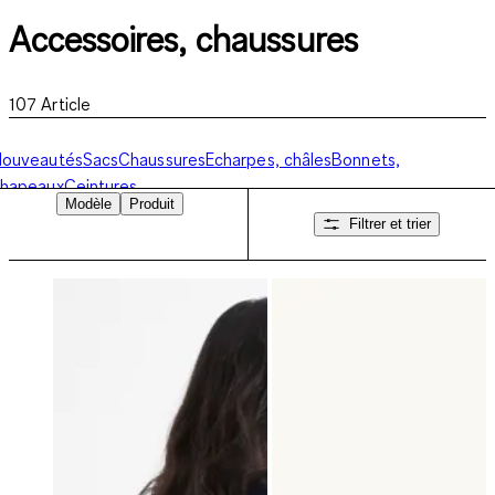
Accessoires, chaussures
107
Article
Nouveautés
Sacs
Chaussures
Echarpes, châles
Bonnets,
chapeaux
Ceintures
Modèle
Produit
Filtrer et trier