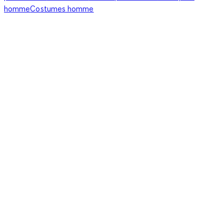
homme
Costumes homme