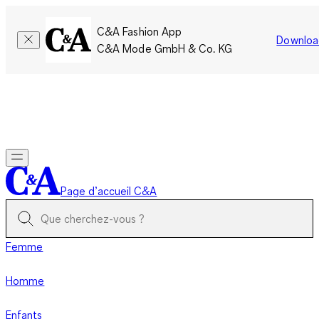
C&A Fashion App
Downloa
C&A Mode GmbH & Co. KG
Seulement pour une courte durée : Les membres cumulent le
double de points!
Se connecter
Page d’accueil C&A
Femme
Homme
Enfants