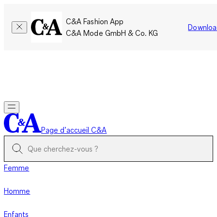
C&A Fashion App
Downloa
C&A Mode GmbH & Co. KG
Seulement pour une courte durée : Les membres cumulent le
double de points!
Se connecter
Page d’accueil C&A
Femme
Homme
Enfants