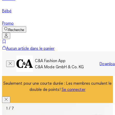
Bébé
Promo
Recherche
Aucun article dans le panier
C&A Fashion App
Downloa
C&A Mode GmbH & Co. KG
Seulement pour une courte durée : Les membres cumulent le
double de points!
Se connecter
1 / 7