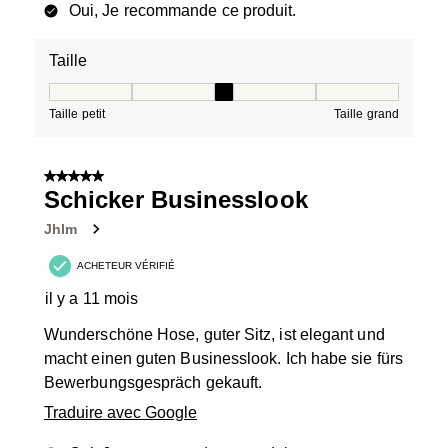
Oui, Je recommande ce produit.
Taille
Taille, 3 sur 5, où 1 est égal à Taille petit et 5 est égal à
Taille petit
Taille grand
5 sur 5 étoiles.
Schicker Businesslook
Jhlm
ACHETEUR VÉRIFIÉ
il y a 11 mois
Wunderschöne Hose, guter Sitz, ist elegant und
macht einen guten Businesslook. Ich habe sie fürs
Bewerbungsgespräch gekauft.
Traduire avec Google