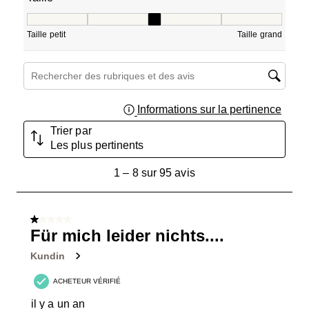
Taille, 3.2666666666666666 sur 5, où 1 est égal à Taille pe
Taille petit
Taille grand
Zone de recherche de sujet et d'avis
Informations sur la pertinence
Affich
Trier par
Les plus pertinents
1
1
–
8 sur 95
avis
à
8
sur
1 sur 5 étoiles.
95
Für mich leider nichts....
avis.
Kundin
ACHETEUR VÉRIFIÉ
il y a un an