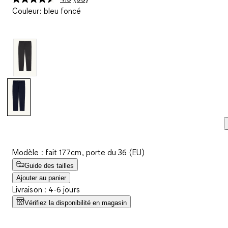
Lire
Couleur
:
bleu foncé
95
avis.
Lien
sur
la
même
page.
Modèle : fait 177cm, porte du 36 (EU)
Guide des tailles
Ajouter au panier
Livraison : 4-6 jours
Vérifiez la disponibilité en magasin