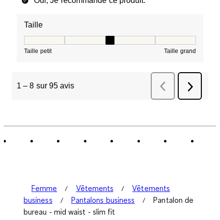
Oui, Je recommande ce produit.
Taille
Taille, 3 sur 5, où 1 est égal à Taille petit et 5 est égal à
Taille petit
Taille grand
1
–
8 sur 95
avis
Précédent
avis
Suivant
avis
Femme
Vêtements
Vêtements
business
Pantalons business
Pantalon de
bureau - mid waist - slim fit