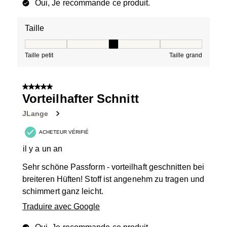
Oui, Je recommande ce produit.
Taille
Taille, 3 sur 5, où 1 est égal à Taille petit et 5 est égal à
Taille petit
Taille grand
5 sur 5 étoiles.
Vorteilhafter Schnitt
JLange
ACHETEUR VÉRIFIÉ
il y a un an
Sehr schöne Passform - vorteilhaft geschnitten bei
breiteren Hüften! Stoff ist angenehm zu tragen und
schimmert ganz leicht.
Traduire avec Google