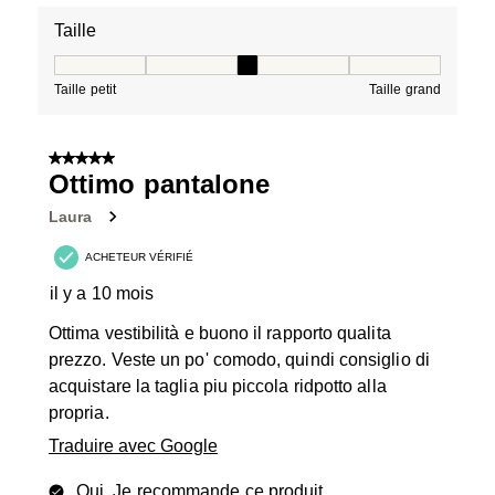
Taille
Taille, 3 sur 5, où 1 est égal à Taille petit et 5 est égal à
Taille petit
Taille grand
5 sur 5 étoiles.
Ottimo pantalone
Laura
ACHETEUR VÉRIFIÉ
il y a 10 mois
Ottima vestibilità e buono il rapporto qualita
prezzo. Veste un po' comodo, quindi consiglio di
acquistare la taglia piu piccola ridpotto alla
propria.
Traduire avec Google
Oui, Je recommande ce produit.