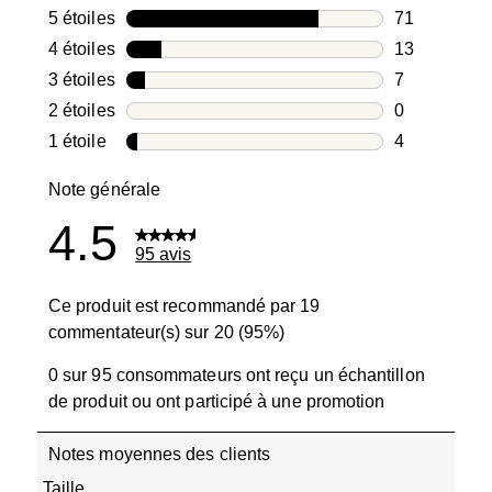
5 étoiles
étoiles
71
71 avis avec
4 étoiles
étoiles
13
13 avis avec
3 étoiles
étoiles
7
7 avis avec 3
2 étoiles
étoiles
0
0 avis avec 2
1 étoile
étoiles
4
4 avis avec 1
Note générale
4.5
95 avis
Ce produit est recommandé par 19
commentateur(s) sur 20 (95%)
0 sur 95 consommateurs ont reçu un échantillon
de produit ou ont participé à une promotion
Notes moyennes des clients
Taille