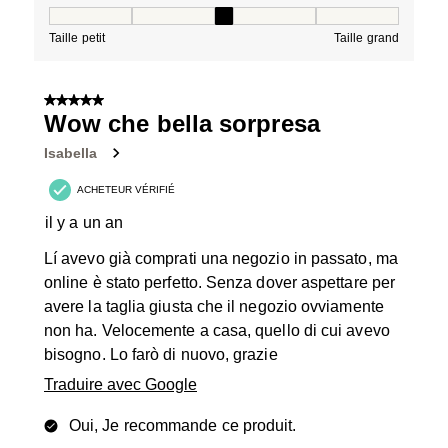
Taille, 3 sur 5, où 1 est égal à Taille petit et 5 est égal à
Taille petit
Taille grand
5 sur 5 étoiles.
Wow che bella sorpresa
Isabella
ACHETEUR VÉRIFIÉ
il y a un an
Lí avevo già comprati una negozio in passato, ma
online è stato perfetto. Senza dover aspettare per
avere la taglia giusta che il negozio ovviamente
non ha. Velocemente a casa, quello di cui avevo
bisogno. Lo farò di nuovo, grazie
Traduire avec Google
Oui, Je recommande ce produit.