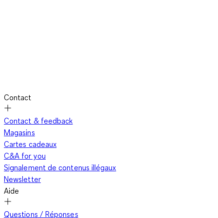
tenues modernes avec des
vêtements pour homme
de belle
qualité. Pour vous aider à trouver votre style en respectant
votre personnalité et votre porte-monnaie, voici quelques
idées de tenues qui ont fait leur preuve et résistent à la mode
grâce au choix des accessoires. Commençons par démystifier
le mot casual. Ce terme anglais se traduit par « décontracté »
et renvoie à des
tenues sobres et élégantes jouant avec les
accessoires
pour en percevoir les nuances.
Contact
Contact & feedback
La
tenue chic décontractée
est la plus conventionnelle. Elle
Magasins
mixte des vêtements pour homme de teintes unies et
Cartes cadeaux
matières différentes. Vous pourrez associer un
jean brut
avec
C&A for you
une chemise blanche et un blazer bleu marine. Aux pieds, pour
Signalement de contenus illégaux
hausser votre look vers le chic, vous chausserez des derbies
Newsletter
qui seront assortis à votre ceinture. Vous finirez en glissant
Aide
une pochette dans la poche de votre veste. Dans le même
esprit, vous pouvez endosser
un costume sombre
sur une
Questions / Réponses