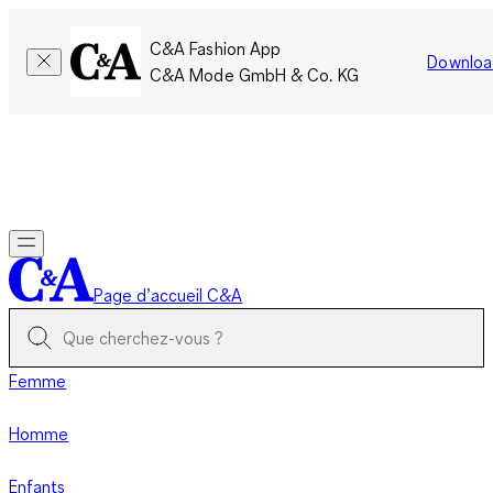
C&A Fashion App
Downloa
C&A Mode GmbH & Co. KG
Seulement pour une courte durée : Les membres cumulent le
double de points!
Se connecter
Page d’accueil C&A
Femme
Homme
Enfants