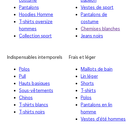
Pantalons
Vestes de sport
Hoodies Homme
Pantalons de
T-shirts oversize
costume
hommes
Chemises blanches
Collection sport
Jeans noirs
Indispensables intemporels
Frais et léger
Polos
Maillots de bain
Pull
Lin léger
Hauts basiques
Shorts
Sous-vêtements
T-shirts
Chinos
Polos
T-shirts blancs
Pantalons en lin
T-shirts noirs
homme
Vestes d'été hommes