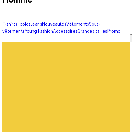
T-shirts, polos
Jeans
Nouveautés
Vêtements
Sous-
vêtements
Young Fashion
Accessoires
Grandes tailles
Promo