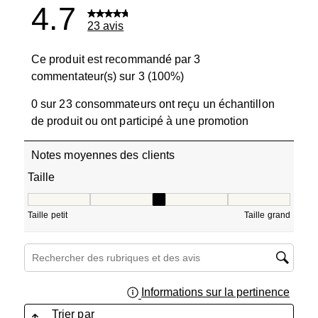
4.7
23 avis
Ce produit est recommandé par 3
commentateur(s) sur 3 (100%)
0 sur 23 consommateurs ont reçu un échantillon
de produit ou ont participé à une promotion
Notes moyennes des clients
Taille
Taille, 3 sur 5, où 1 est égal à Taille petit et 5 est égal à T
Taille petit
Taille grand
Zone de recherche de sujet et d'avis
Informations sur la pertinence
Affich
Trier par