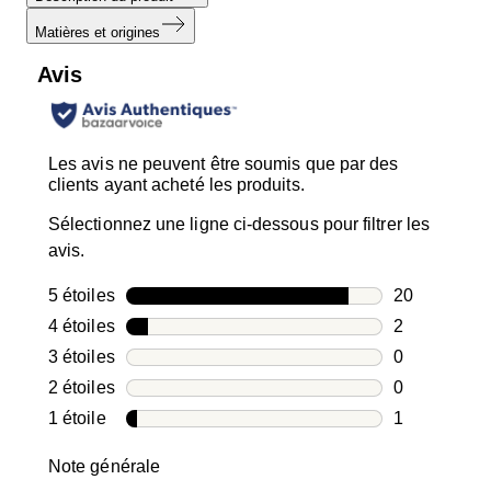
Matières et origines
Avis
Les avis ne peuvent être soumis que par des
clients ayant acheté les produits.
Sélectionnez une ligne ci-dessous pour filtrer les
avis.
5 étoiles
étoiles
20
20 avis avec
4 étoiles
étoiles
2
2 avis avec 4
3 étoiles
étoiles
0
0 avis avec 3
2 étoiles
étoiles
0
0 avis avec 2
1 étoile
étoiles
1
1 avis avec 1
Note générale