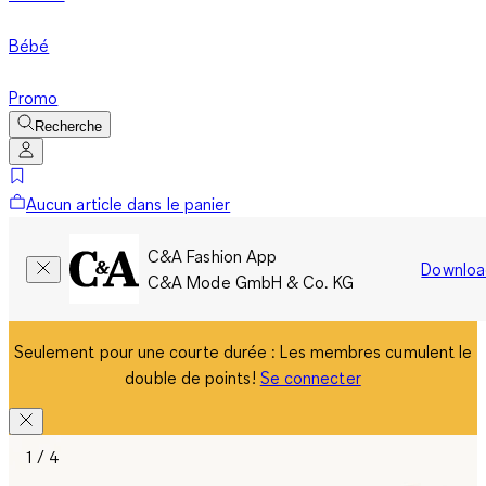
Bébé
Promo
Recherche
Aucun article dans le panier
C&A Fashion App
Downloa
C&A Mode GmbH & Co. KG
Seulement pour une courte durée : Les membres cumulent le
double de points!
Se connecter
1 / 4