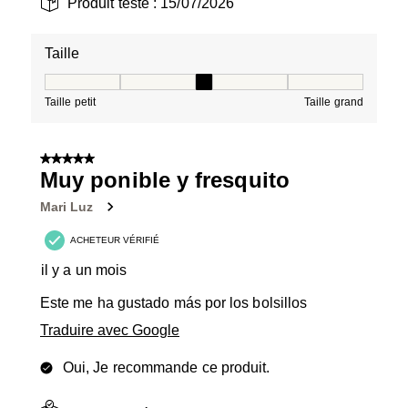
Produit testé :
15/07/2026
Taille
Taille, 3 sur 5, où 1 est égal à Taille petit et 5 est égal à
Taille petit
Taille grand
5 sur 5 étoiles.
Muy ponible y fresquito
Mari Luz
ACHETEUR VÉRIFIÉ
il y a un mois
Este me ha gustado más por los bolsillos
Traduire avec Google
Oui, Je recommande ce produit.