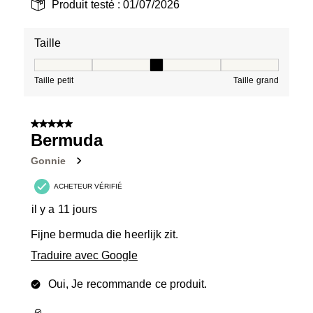
Produit testé :
01/07/2026
Taille
Taille, 3 sur 5, où 1 est égal à Taille petit et 5 est égal à
Taille petit
Taille grand
5 sur 5 étoiles.
Bermuda
Gonnie
ACHETEUR VÉRIFIÉ
il y a 11 jours
Fijne bermuda die heerlijk zit.
Traduire avec Google
Oui, Je recommande ce produit.