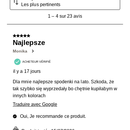
Les plus pertinents
1
1
–
4 sur 23
avis
à
4
sur
5 sur 5 étoiles.
23
Najlepsze
avis.
Monika
ACHETEUR VÉRIFIÉ
il y a 17 jours
Dla mnie najlepsze spodenki na lato. Szkoda, że
tak szybko się wyprzedały bo chętnie kupiłabym w
innych kolorach
Traduire avec Google
Oui, Je recommande ce produit.