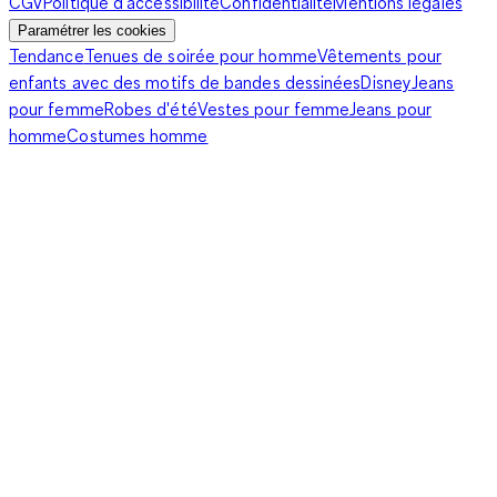
CGV
Politique d’accessibilité
Confidentialité
Mentions légales
Paramétrer les cookies
Tendance
Tenues de soirée pour homme
Vêtements pour
enfants avec des motifs de bandes dessinées
Disney
Jeans
pour femme
Robes d'été
Vestes pour femme
Jeans pour
homme
Costumes homme