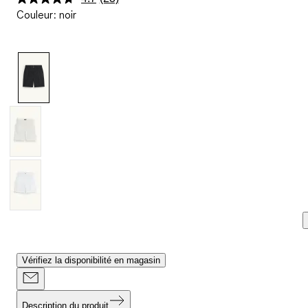
Lire
Couleur
:
noir
23
avis.
Lien
sur
la
même
page.
Vérifiez la disponibilité en magasin
Description du produit