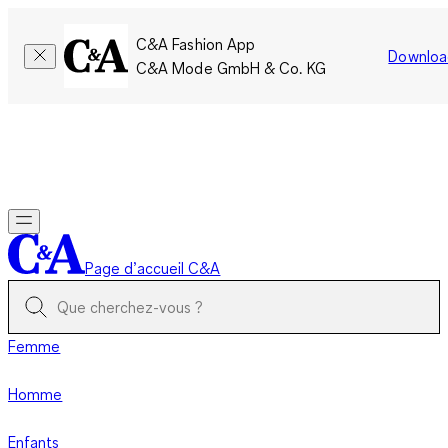
C&A Fashion App
Downloa
C&A Mode GmbH & Co. KG
Seulement pour une courte durée : Les membres cumulent le
double de points!
Se connecter
Page d’accueil C&A
Femme
Homme
Enfants