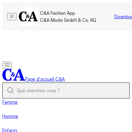
C&A Fashion App
Downloa
C&A Mode GmbH & Co. KG
Seulement pour une courte durée : Les membres cumulent le
double de points!
Se connecter
Page d’accueil C&A
Femme
Homme
Enfants