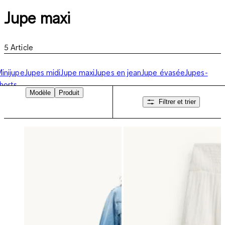
Jupe maxi
5
Article
inijupe
Jupes midi
Jupe maxi
Jupes en jean
Jupe évasée
Jupes-
horts
Modèle
Produit
Filtrer et trier