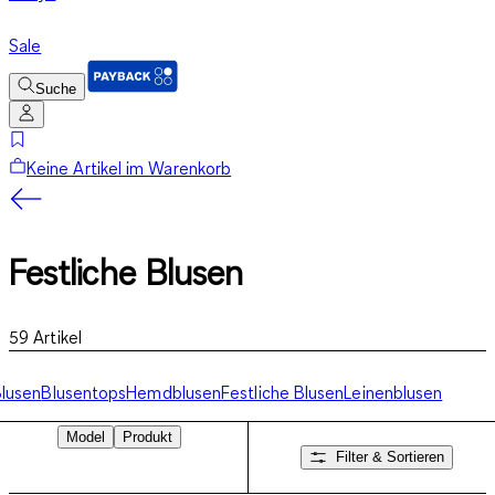
Sale
Suche
Keine Artikel im Warenkorb
Festliche Blusen
59
Artikel
lusen
Blusentops
Hemdblusen
Festliche Blusen
Leinenblusen
Model
Produkt
Filter & Sortieren