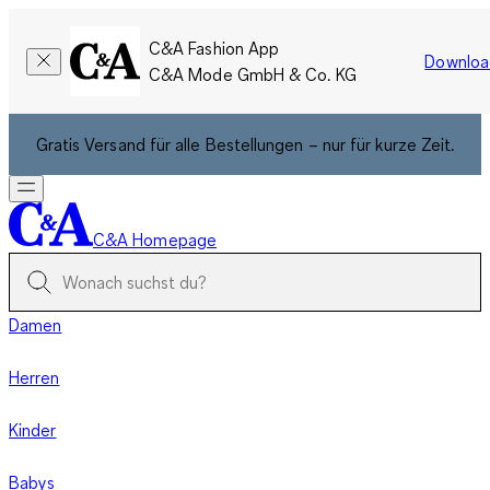
C&A Fashion App
Downloa
C&A Mode GmbH & Co. KG
Gratis Versand für alle Bestellungen – nur für kurze Zeit.
C&A Homepage
Damen
Herren
Kinder
Babys